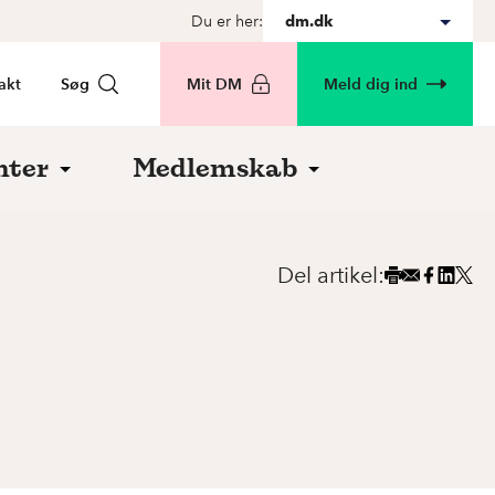
Du er her:
dm.dk
akt
Søg
Mit DM
Meld dig ind
nter
Medlemskab
Del artikel: