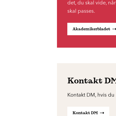
det, du skal vide, nå
skal passes.
Akademikerbladet
Kontakt D
Kontakt DM, hvis du e
Kontakt DM