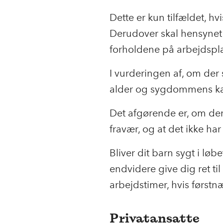
Dette er kun tilfældet, 
Derudover skal hensynet 
forholdene på arbejdspla
I vurderingen af, om der s
alder og sygdommens ka
Det afgørende er, om de
fravær, og at det ikke ha
Bliver dit barn sygt i lø
endvidere give dig ret til
arbejdstimer, hvis førstn
Privatansatte