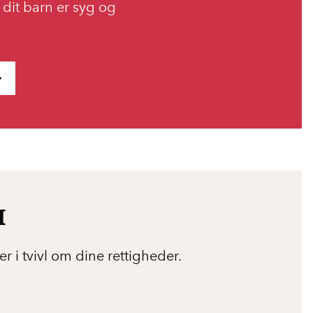
r dit barn er syg og
M
r i tvivl om dine rettigheder.