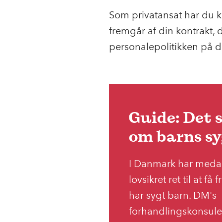
Som privatansat har du ku
fremgår af din kontrakt, 
personalepolitikken på d
Guide: Det 
om barns s
I Danmark har medar
lovsikret ret til at få 
har sygt barn. DM's
forhandlingskonsulen