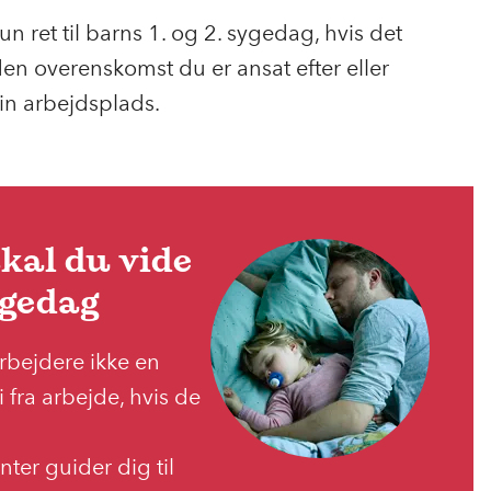
n ret til barns 1. og 2. sygedag, hvis det
den overenskomst du er ansat efter eller
in arbejdsplads.
skal du vide
ygedag
bejdere ikke en
fri fra arbejde, hvis de
ter guider dig til