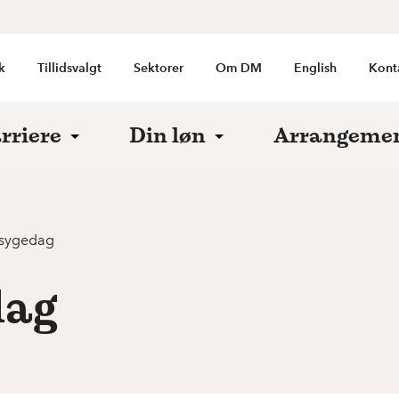
k
Tillidsvalgt
Sektorer
Om DM
English
Kont
rriere
Din løn
Arrangeme
 sygedag
dag