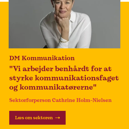
DM Kommunikation
"Vi arbejder benhårdt for at
styrke kommunikationsfaget
og kommunikatørerne"
Sektorforperson Cathrine Holm-Nielsen
Læs om sektoren