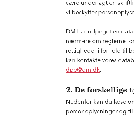
være underlagt en skriftl
vi beskytter personoplys
DM har udpeget en datab
nærmere om reglerne for
rettigheder i forhold ti
kan kontakte vores databe
dpo@dm.dk
.
2. De forskellige 
Nedenfor kan du læse om
personoplysninger og til 