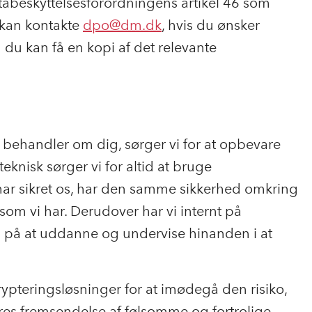
atabeskyttelsesforordningens artikel 46 som
 kan kontakte
dpo@dm.dk
, hvis du ønsker
du kan få en kopi af det relevante
 behandler om dig, sørger vi for at opbevare
 teknisk sørger vi for altid at bruge
har sikret os, har den samme sikkerhed omkring
som vi har. Derudover har vi internt på
s på at uddanne og undervise hinanden i at
rypteringsløsninger for at imødegå den risiko,
es fremsendelse af følsomme og fortrolige