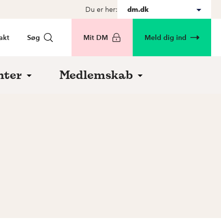
Du er her:
dm.dk
akt
Søg
Mit DM
Meld dig ind
nter
Medlemskab