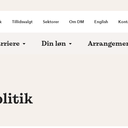
k
Tillidsvalgt
Sektorer
Om DM
English
Kont
rriere
Din løn
Arrangeme
litik