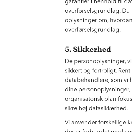
garantier i henhold til d
overførselsgrundlag. Du
oplysninger om, hvordan 
overførselsgrundlag.
5. Sikkerhed
De personoplysninger, vi
sikkert og fortroligt. Rent
databehandlere, som vi 
dine personoplysninger, 
organisatorisk plan foku
sikre høj datasikkerhed.
Vi anvender forskellige k
der er forbundet med vor