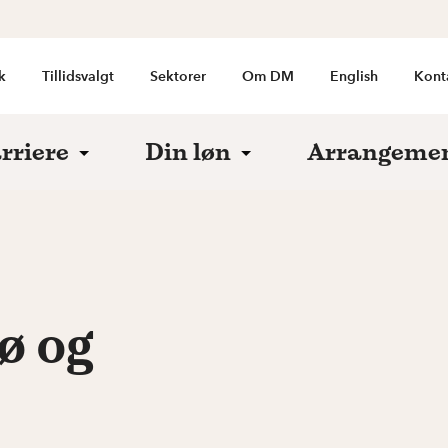
k
Tillidsvalgt
Sektorer
Om DM
English
Kont
rriere
Din løn
Arrangeme
ø og