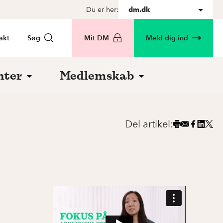
Du er her:
dm.dk
akt
Søg
Mit DM
Meld dig ind
nter
Medlemskab
Del artikel: