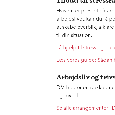
Tilbud til stress
Hvis du er presset på ar
arbejdslivet, kan du få 
at skabe overblik, afklar
til din situation.
Få hjælp til stress og bal
Læs vores guide: Sådan 
Arbejdsliv og triv
DM holder en række grat
og trivsel.
Se alle arrangementer i 