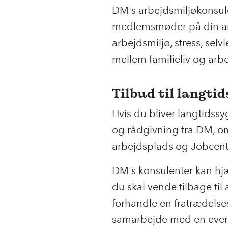
DM's arbejdsmiljøkonsul
medlemsmøder på din ar
arbejdsmiljø, stress, sel
mellem familieliv og arbej
Tilbud til langti
Hvis du bliver langtidssy
og rådgivning fra DM, om 
arbejdsplads og Jobcent
DM's konsulenter kan hjæ
du skal vende tilbage til
forhandle en fratrædelse
samarbejde med en eventu