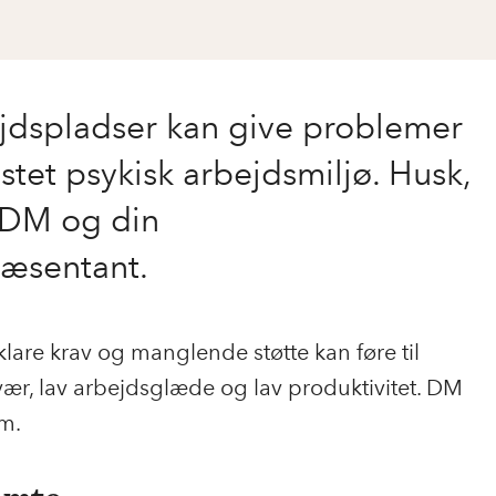
dspladser kan give problemer
stet psykisk arbejdsmiljø. Husk,
 DM og din
ræsentant.
uklare krav og manglende støtte kan føre til
ravær, lav arbejdsglæde og lav produktivitet. DM
m.