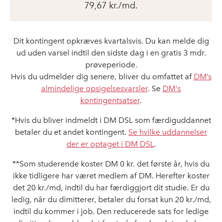
79,67 kr./md.
Dit kontingent opkræves kvartalsvis. Du kan melde dig
ud uden varsel indtil den sidste dag i en gratis 3 mdr.
prøveperiode.
Hvis du udmelder dig senere, bliver du omfattet af
DM’s
almindelige opsigelsesvarsler
. Se
DM's
kontingentsatser
.
*Hvis du bliver indmeldt i DM DSL som færdiguddannet
betaler du et andet kontingent.
Se hvilke uddannelser
der er optaget i DM DSL
.
**Som studerende koster DM 0 kr. det første år, hvis du
ikke tidligere har været medlem af DM. Herefter koster
det 20 kr./md, indtil du har færdiggjort dit studie. Er du
ledig, når du dimitterer, betaler du forsat kun 20 kr./md,
indtil du kommer i job. Den reducerede sats for ledige