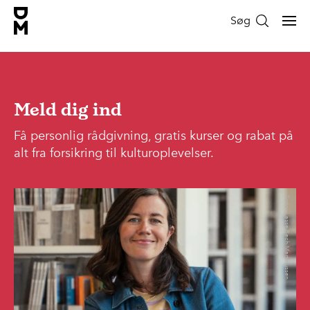
Søg
Meld dig ind
Få personlig rådgivning, gratis kurser og rabat på
alt fra forsikring til kulturoplevelser.
Foto: Lasse Bech Martinussen