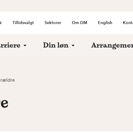
k
Tillidsvalgt
Sektorer
Om DM
English
Kont
rriere
Din løn
Arrangeme
orældre
re