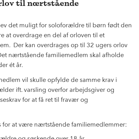
rlov til nærtstående
ev det muligt for soloforældre til børn født den
e at overdrage en del af orloven til et
em. Der kan overdrages op til 32 ugers orlov
et nærtstående familiemedlem skal afholde
er ét år.
edlem vil skulle opfylde de samme krav i
lder ift. varsling overfor arbejdsgiver og
eskrav for at få ret til fravær og
 for at være nærtstående familiemedlemmer:
ældre og søskende over 18 år