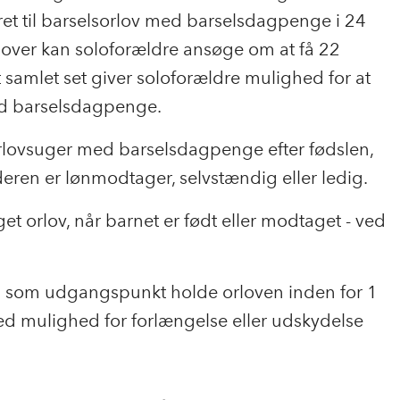
ret til barselsorlov med barselsdagpenge i 24
dover kan soloforældre ansøge om at få 22
et samlet set giver soloforældre mulighed for at
ed barselsdagpenge.
 orlovsuger med barselsdagpenge efter fødslen,
ren er lønmodtager, selvstændig eller ledig.
et orlov, når barnet er født eller modtaget - ved
al som udgangspunkt holde orloven inden for 1
med mulighed for forlængelse eller udskydelse