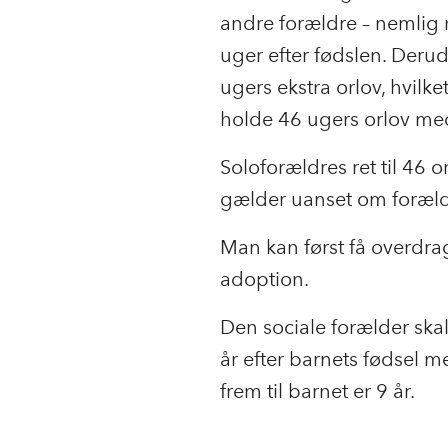
andre forældre – nemlig 
uger efter fødslen. Deru
ugers ekstra orlov, hvilk
holde 46 ugers orlov m
Soloforældres ret til 46
gælder uanset om forælde
Man kan først få overdrag
adoption.
Den sociale forælder sk
år efter barnets fødsel 
frem til barnet er 9 år.