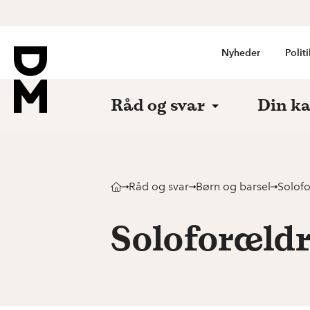
Nyheder
Politi
Råd og svar
Din ka
Råd og svar
Børn og barsel
Solof
Soloforæld