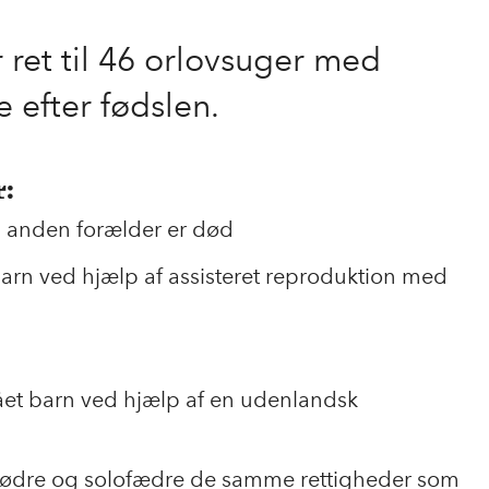
 ret til 46 orlovsuger med
 efter fødslen.
r:
n anden forælder er død
barn ved hjælp af assisteret reproduktion med
 fået barn ved hjælp af en udenlandsk
mødre og solofædre de samme rettigheder som