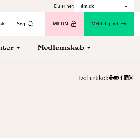
Du er her:
dm.dk
akt
Søg
Mit DM
Meld dig ind
nter
Medlemskab
Del artikel: