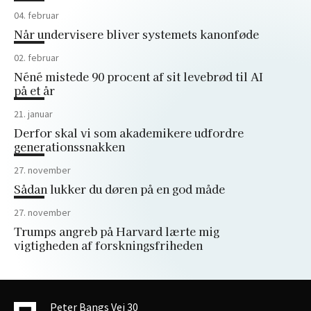
04. februar
Når undervisere bliver systemets kanonføde
02. februar
Néné mistede 90 procent af sit levebrød til AI
på et år
21. januar
Derfor skal vi som akademikere udfordre
generationssnakken
27. november
Sådan lukker du døren på en god måde
27. november
Trumps angreb på Harvard lærte mig
vigtigheden af forskningsfriheden
Peter Bangs Vej 30