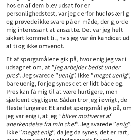
hos en af dem blev udsat for en
personlighedstest, var jeg derfor hudløs ærlig
og prøvede ikke svare på en måde, der gjorde
mig interessant at ansætte. Det var jeg helt
sikkert kommet til, hvis jeg var én kandidat ud
af ti og ikke omvendt.
Et af spørgsmålene gik på, hvor enig jeg var i
udsagnet om, at ”
jeg arbejder bedst under
pres
”. Jeg svarede ”
uenig
”. Ikke ”
meget uenig
”,
bare uenig, for jeg synes det er lidt både og.
Pres kan få mig til at være hurtigere, men
sjældent dygtigere. Sådan tror jeg i øvrigt, de
fleste fungerer. Et andet spørgsmål gik på, om
jeg var enig i, at jeg ”
bliver motiveret af
anerkendelse fra min chef
”. Jeg svarede ”
enig
”.
Ikke ”
meget enig
”, da jeg da synes, det er rart,