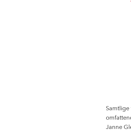
Samtlige f
omfatten
Janne Gle