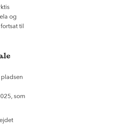
ktis
uela og
ortsat til
ale
pladsen
2025
, som
ejdet