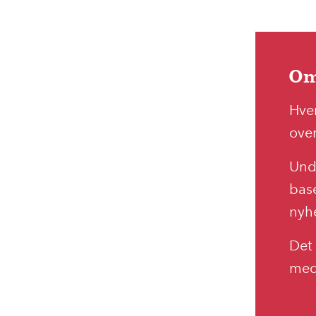
Om
Hve
over
Unde
base
nyhe
Det
med 