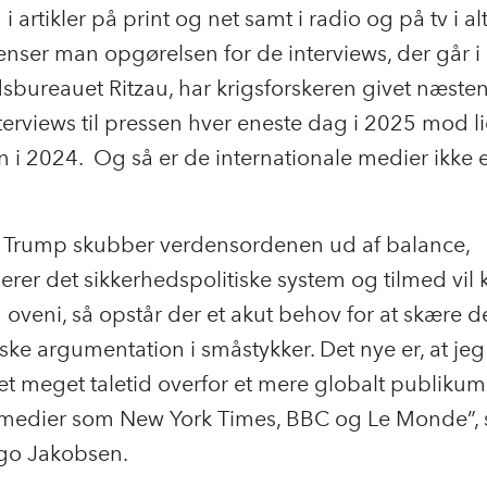
i artikler på print og net samt i radio og på tv i a
nser man opgørelsen for de interviews, der går i
sbureauet Ritzau, har krigsforskeren givet næsten
terviews til pressen hver eneste dag i 2025 mod li
 i 2024. Og så er de internationale medier ikke
 Trump skubber verdensordenen ud af balance,
serer det sikkerhedspolitiske system og tilmed vil
oveni, så opstår der et akut behov for at skære d
ke argumentation i småstykker. Det nye er, at jeg
ret meget taletid overfor et mere globalt publikum
edier som New York Times, BBC og Le Monde”, 
ggo Jakobsen.