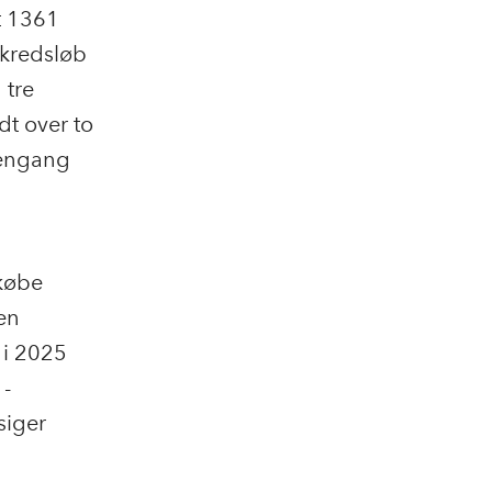
lt 1361
 kredsløb
 tre
dt over to
 engang
 købe
en
 i 2025
 -
siger