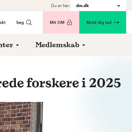
Du er her:
dm.dk
akt
Søg
Mit DM
Meld dig ind
nter
Medlemskab
rede forskere i 2025