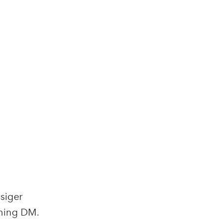
siger
ening DM.