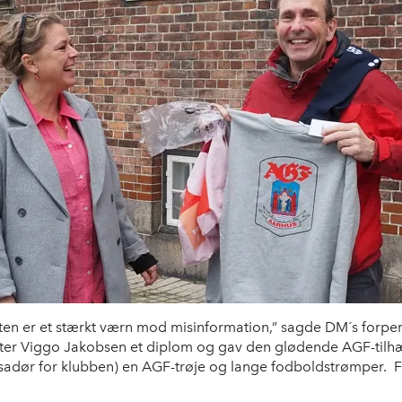
atten er et stærkt værn mod misinformation,” sagde DM´s forp
eter Viggo Jakobsen et diplom og gav den glødende AGF-tilh
dør for klubben) en AGF-trøje og lange fodboldstrømper. F