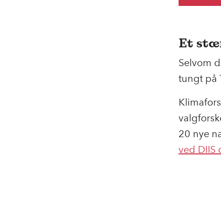
Et st
Selvom de
tungt på
Klimafors
valgforske
20 nye n
ved DIIS
o