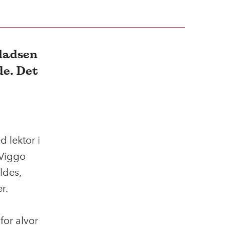
pladsen
de. Det
 lektor i
 Viggo
ldes,
r.
for alvor