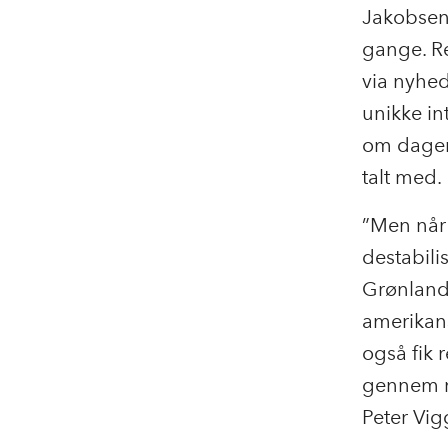
Jakobsen 
gange. Re
via nyhed
unikke in
om dagen
talt med.
”Men når
destabili
Grønland 
amerikans
også fik 
gennem m
Peter Vi