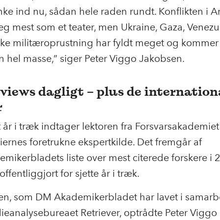
nke ind nu, sådan hele raden rundt. Konflikten i Ar
jeg mest som et teater, men Ukraine, Gaza, Venez
ke militæroprustning
har fyldt meget og
kommer f
en hel masse,” siger Peter Viggo Jakobsen.
rviews dagligt – plus de internation
r
 år i træk indtager lektoren
fra Forsvarsakademiet
rnes foretrukne ekspertkilde.
Det fremgår af
emikerbladet
s
liste over mest citerede forskere
i 
offentliggjort for sjette år i træk.
ten, som
DM
Akademikerbladet har
lavet i samarb
eanalysebureaet Retriever, optrådte Peter Viggo