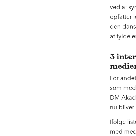
ved at sy
opfatter 
den dans
at fylde 
3 inte
medie
For andet
som medie
DM
Akad
nu bliver 
Ifølge lis
med medi