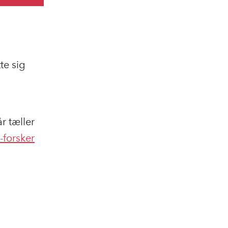
te sig
år tæller
-forsker