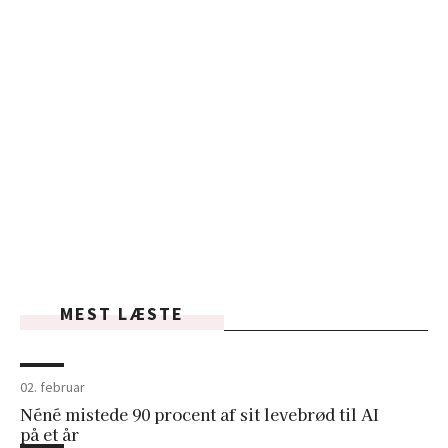
MEST LÆSTE
02. februar
Néné mistede 90 procent af sit levebrød til AI
på et år