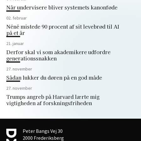
Når undervisere bliver systemets kanonføde
02. februar
Néné mistede 90 procent af sit levebrød til AI
på et år
21. januar
Derfor skal vi som akademikere udfordre
generationssnakken
27. november
Sådan lukker du døren på en god måde
27. november
Trumps angreb på Harvard lærte mig
vigtigheden af forskningsfriheden
Peter Bangs Vej 30
2000 Frederiksberg