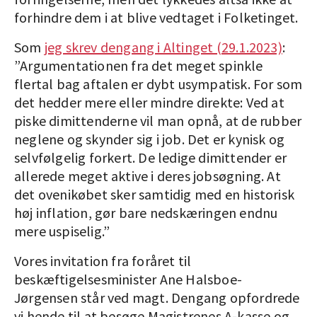
forhindre dem i at blive vedtaget i Folketinget.
Som
jeg skrev dengang i Altinget (29.1.2023)
:
”Argumentationen fra det meget spinkle
flertal bag aftalen er dybt usympatisk. For som
det hedder mere eller mindre direkte: Ved at
piske dimittenderne vil man opnå, at de rubber
neglene og skynder sig i job. Det er kynisk og
selvfølgelig forkert. De ledige dimittender er
allerede meget aktive i deres jobsøgning. At
det ovenikøbet sker samtidig med en historisk
høj inflation, gør bare nedskæringen endnu
mere uspiselig.”
Vores invitation fra foråret til
beskæftigelsesminister Ane Halsboe-
Jørgensen står ved magt. Dengang opfordrede
vi hende til at besøge Magistrenes A-kasse og