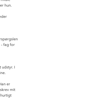
ter hun.
eder
erspørgslen
 – fag for
 udstyr. I
line.
Han er
 skrev mit
hurtigt