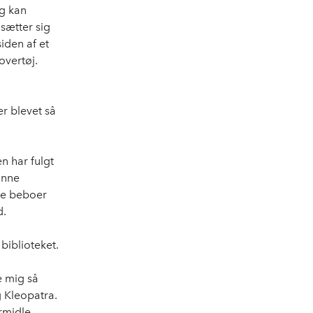
ng kan
sætter sig
siden af et
overtøj.
er blevet så
n har fulgt
unne
ege beboer
d.
biblioteket.
e mig så
g Kleopatra.
rmidle