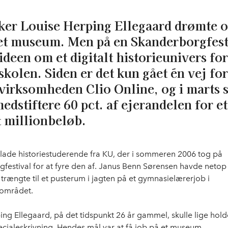
ker Louise Herping Ellegaard drømte o
 et museum. Men på en Skanderborgfest
ideen om et digitalt historieunivers for
skolen. Siden er det kun gået én vej for
virksomheden Clio Online, og i marts 
medstiftere 60 pct. af ejerandelen for et
t millionbeløb.
glade historiestuderende fra KU, der i sommeren 2006 tog på
festival for at fyre den af. Janus Benn Sørensen havde netop a
 trængte til et pusterum i jagten på et gymnasielærerjob i
området.
ng Elle­gaard, på det tidspunkt 26 år gammel, skulle lige holde 
ecialeskrivning. Hendes mål var at få job på et museum.