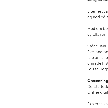
Efter festi
og ned på a
Med om bord
dyr.dk, som
“Både Janus
Sjælland og 
tale om all
område hist
Louise Herp
Omsætning p
Det startede
Online digit
Skolerne ka