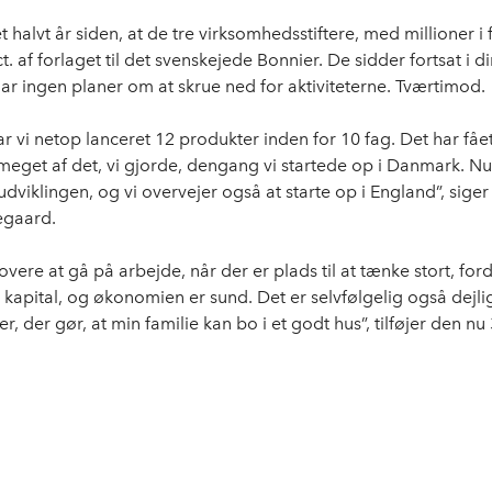
t halvt år siden, at de tre virksomhedsstiftere, med millioner i 
t. af forlaget til det svenskejede Bonnier. De sidder fortsat i d
har ingen planer om at skrue ned for aktiviteterne. Tværtimod.
ar vi netop lanceret 12 produkter inden for 10 fag. Det har fået 
eget af det, vi gjorde, dengang vi startede op i Danmark. Nu
dviklingen, og vi overvejer også at starte op i England”, siger
egaard.
jovere at gå på arbejde, når der er plads til at tænke stort, fordi
t kapital, og økonomien er sund. Det er selvfølgelig også dejligt
r, der gør, at min familie kan bo i et godt hus”, tilføjer den nu