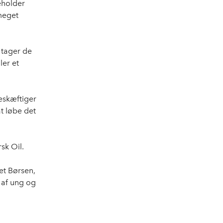
eholder
 meget
 tager de
ler et
beskæftiger
t løbe det
sk Oil.
et Børsen,
r af ung og