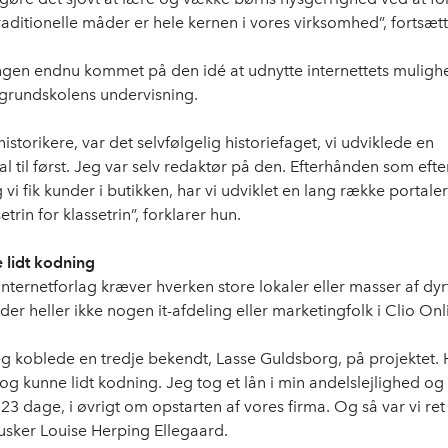
raditionelle måder er hele kernen i vores virksomhed”, fortsæt
ingen endnu kommet på den idé at udnytte internettets muligh
i grundskolens undervisning.
 historikere, var det selvfølgelig historiefaget, vi udviklede en
al til først. Jeg var selv redaktør på den. Efterhånden som eft
vi fik kunder i butikken, har vi udviklet en lang række portaler
etrin for klassetrin”, forklarer hun.
 lidt kodning
 internetforlag kræver hverken store lokaler eller masser af dyrt
 der heller ikke nogen it-afdeling eller marketingfolk i Clio On
eg koblede en tredje bekendt, Lasse Guldsborg, på projektet. 
og kunne lidt kodning. Jeg tog et lån i min andelslejlighed og
23 dage, i øvrigt om opstarten af vores firma. Og så var vi ret 
husker Louise Herping Ellegaard.