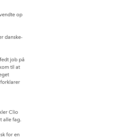
 vendte op
er danske-
fedt job på
kom til at
 eget
forklarer
kler Clio
t alle fag.
sk for en