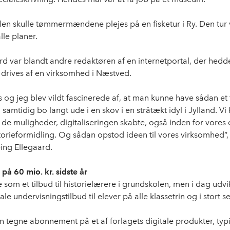
valen skulle tømmermændene plejes på en fisketur i Ry. Den tur
lle planer.
 var blandt andre redaktøren af en internetportal, der hedd
 drives af en virksomhed i Næstved.
 og jeg blev vildt fascinerede af, at man kunne have sådan et 
samtidig bo langt ude i en skov i en stråtækt idyl i Jylland. Vi 
e de muligheder, digitaliseringen skabte, også inden for vores
orieformidling. Og sådan opstod ideen til vores virksomhed”, 
ing Ellegaard.
å 60 mio. kr. sidste år
 som et tilbud til historielærere i grundskolen, men i dag udvi
ale undervisningstilbud til elever på alle klassetrin og i stort se
n tegne abonnement på et af forlagets digitale produkter, typi