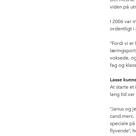
viden på ut
I 2006 var 
ordentligt 
“Fordi vi er
læringsport
voksede, og 
fag og klass
Lasse kunne
At starte et
lang tid var
“Janus og j
cand.merc. 
speciale på 
flyvende”, 