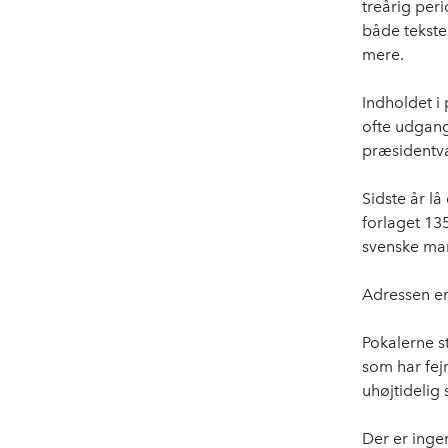
treårig per
både tekste
mere.
Indholdet i
ofte udgang
præsidentva
Sidste år l
forlaget 13
svenske ma
Adressen er
Pokalerne s
som har fejr
uhøjtidelig
Der er inge