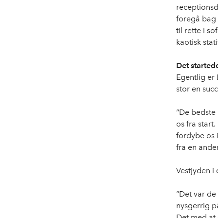
receptionsdi
foregå bag 
til rette i 
kaotisk sta
Det started
Egentlig er 
stor en succ
“De bedste i
os fra star
fordybe os 
fra en anden
Vestjyden i
“Det var de
nysgerrig p
Det med at 