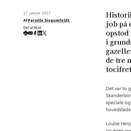
Histori
17. januar 2017
Af
Pernille Siegumfeldt
job på
Del artikel:
opstod 
i grund
gazelle
de tre 
tocifre
Det var to 
Skanderborg
speciale og
hovedstads
Louise Herpi
sin egen sp