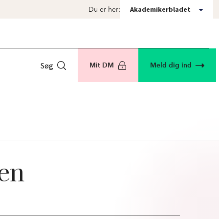
Akademikerbladet
Du er her:
Søg
Mit DM
Meld dig ind
den