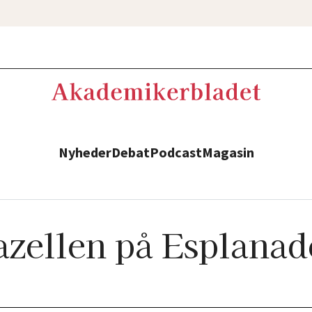
Nyheder
Debat
Podcast
Magasin
zellen på Esplana