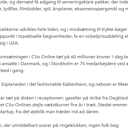
iode, og dernæst få adgang til serveringsklare pakker, der ind
r, lydfiler, filmbidder, spil, årsplaner, eksamensspørgsmål og
 pakkerne udvikles hele tiden, og i modsætning til trykte bøger
spunkt i topaktuelle begivenheder, fx en nobelprisuddeling el
lg i USA.
å omsætningen i Clio Online tæt på 60 millioner kroner. I dag 
5 ansatte i Danmark, og i Stockholm er 75 medarbejdere ved a
rked i gang.
 Esplanaden i det fashionable København, og naboen er Maer
tår tæt på disken i receptionen: gazeller på stribe fra Dagblad
et Clio Onlines stejle vækstkurver fire år i træk. Stedet emme
 startup, fra det øjeblik man træder ind ad døren.
n, der umiddelbart svarer på ringeklokken, ingen folk bag