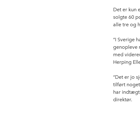
Det er kun e
solgte 60 pc
alle tre og 
“I Sverige h
genopleve m
med videreu
Herping Ell
“Det er jo s
tilført noge
har indtægte
direktør.