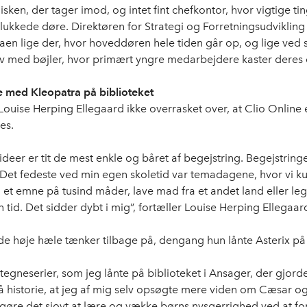
sken, der tager imod, og intet fint chefkontor, hvor vigtige ti
lukkede døre. Direktøren for Strategi og Forretningsudvikling 
sofaen lige der, hvor hoveddøren hele tiden går op, og lige ved 
tiv med bøjler, hvor primært yngre medarbejdere kaster deres 
e med Kleopatra på biblioteket
Louise Herping Ellegaard ikke overrasket over, at Clio Online 
es.
deer er tit de mest enkle og båret af begejstring. Begejstringe
t. Det fedeste ved min egen skoletid var temadagene, hvor vi k
i et emne på tusind måder, lave mad fra et andet land eller l
 tid. Det sidder dybt i mig”, fortæller Louise Herping Ellegaar
 de høje hæle tænker tilbage på, dengang hun lånte Asterix på 
 tegneserier, som jeg lånte på biblioteket i Ansager, der gjord
å historie, at jeg af mig selv opsøgte mere viden om Cæsar o
gøre det sjovt at lære og vække børns nysgerrighed ved at fo