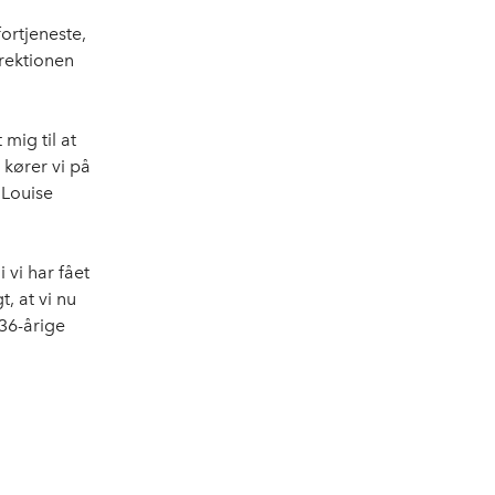
fortjeneste,
irektionen
mig til at
 kører vi på
 Louise
 vi har fået
, at vi nu
 36-årige