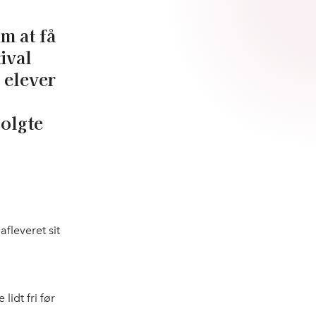
m at få
ival
 elever
solgte
fleveret sit
lidt fri før