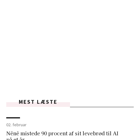
MEST LÆSTE
02. februar
Néné mistede 90 procent af sit levebrød til AI
på et år