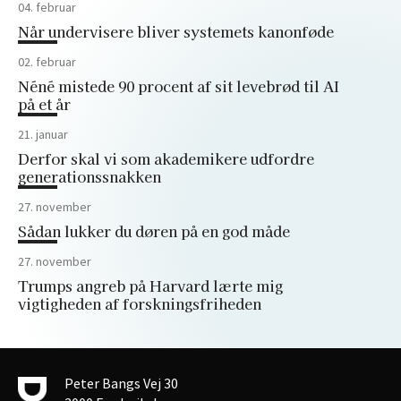
04. februar
Når undervisere bliver systemets kanonføde
02. februar
Néné mistede 90 procent af sit levebrød til AI
på et år
21. januar
Derfor skal vi som akademikere udfordre
generationssnakken
27. november
Sådan lukker du døren på en god måde
27. november
Trumps angreb på Harvard lærte mig
vigtigheden af forskningsfriheden
Peter Bangs Vej 30