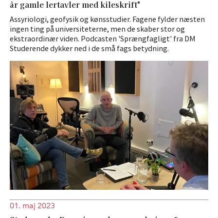
år gamle lertavler med kileskrift"
Assyriologi, geofysik og kønsstudier. Fagene fylder næsten
ingen ting på universiteterne, men de skaber stor og
ekstraordinær viden. Podcasten 'Sprængfagligt' fra DM
Studerende dykker ned i de små fags betydning.
01. maj 2023