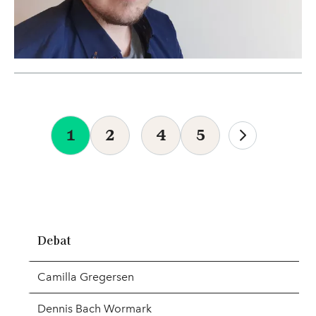
1
2
4
5
Debat
Camilla Gregersen
Dennis Bach Wormark