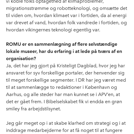
vi koble folks optagethed af klimaproblemer,
migrationsstrømme og robotteknologi, og omsætte det
til viden om, hvordan klimaet var i fortiden, da al energi
var drevet af vand, hvordan folk vandrede i fortiden, og
hvordan vikingernes teknologi egentlig var.
ROMU er en sammenlægning af flere selvstændige
lokale museer, har du erfaring i at lede på tværs af en
organisation?
Ja, det har jeg gjort på Kristeligt Dagblad, hvor jeg har
ansvaret for syv forskellige portaler, der henvender sig
til meget forskellige segmenter. I DR har jeg været med
til at sammenlægge to redaktioner i København og
Aarhus, og alle steder har man kunnet se i APV’en, at
det er gået frem. I Bibelselskabet fik vi endda en grøn
smiley fra arbejdstilsynet.
Jeg går meget op i at skabe klarhed om strategi og i at
inddrage medarbejderne for at få noget til at fungere