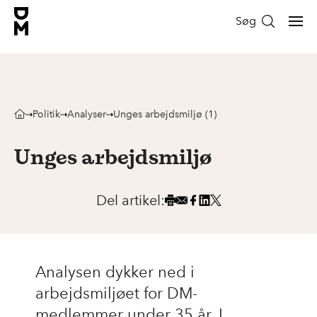
Søg
Politik
Analyser
Unges arbejdsmiljø (1)
Unges arbejdsmiljø
Del artikel:
Analysen dykker ned i
arbejdsmiljøet for DM-
medlemmer under 35 år. I