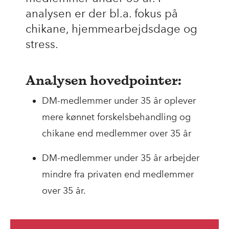
analysen er der bl.a. fokus på
chikane, hjemmearbejdsdage og
stress.
Analysen hovedpointer:
DM-medlemmer under 35 år oplever
mere kønnet forskelsbehandling og
chikane end medlemmer over 35 år
DM-medlemmer under 35 år arbejder
mindre fra privaten end medlemmer
over 35 år.