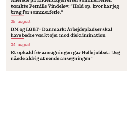
Allerede på andendagen efter sommerferien
tænkte Pernille Vindeløv: ”Hold op, hvor har jeg
brug for sommerferie.”
05. august
DM og LGBT+ Danmark: Arbejdspladser skal
have bedre værktøjer mod diskrimination
04. august
Et opkald før ansøgningen gav Helle jobbet: “Jeg
nåede aldrig at sende ansøgningen”