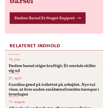
barsel
Fædres Barsel Er Steget Rapport
RELATERET INDHOLD
16. juni
Fædres barsel stiger kraftigt: Ét område skiller
sig ud
21. april
Caroline græd på toilettet på arbejdet. Nye tal
viser, at hver anden småbørnsforældre kæmper i
hverdagen
11. august