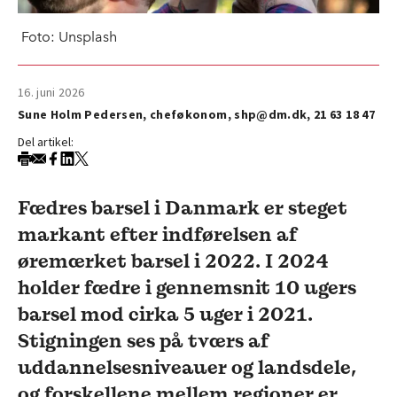
Foto: Unsplash
16. juni 2026
Sune Holm Pedersen, cheføkonom, shp@dm.dk, 21 63 18 47
Del artikel:
Fædres barsel i Danmark er steget
markant efter indførelsen af
øremærket barsel i 2022. I 2024
holder fædre i gennemsnit 10 ugers
barsel mod cirka 5 uger i 2021.
Stigningen ses på tværs af
uddannelsesniveauer og landsdele,
og forskellene mellem regioner er