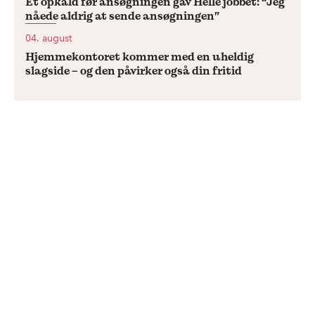
Et opkald før ansøgningen gav Helle jobbet: “Jeg
nåede aldrig at sende ansøgningen”
04. august
Hjemmekontoret kommer med en uheldig
slagside – og den påvirker også din fritid