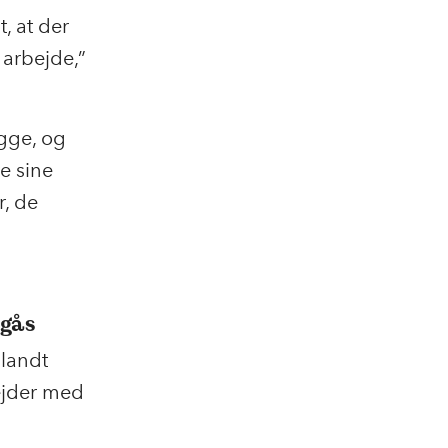
, at der
 arbejde,”
ygge, og
e sine
r, de
mgås
blandt
ejder med