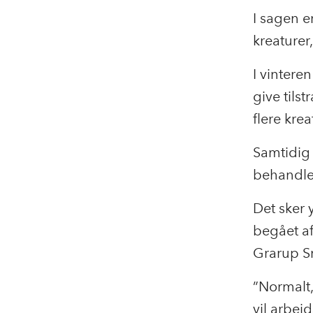
I sagen e
kreaturer
I vinter
give tilst
flere krea
Samtidig 
behandle
Det sker 
begået af
Grarup S
”Normalt,
vil arbej