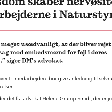
dom skaber nervøsit
bejderne i Natursty
 meget usædvanligt, at der bliver rejst
sag mod embedsmænd for fejl i deres
,” siger DM’s advokat.
er to medarbejdere bør give anledning til selvr
yrelsen.
er det fra advokat Helene Grarup Smidt, der er ju
M.