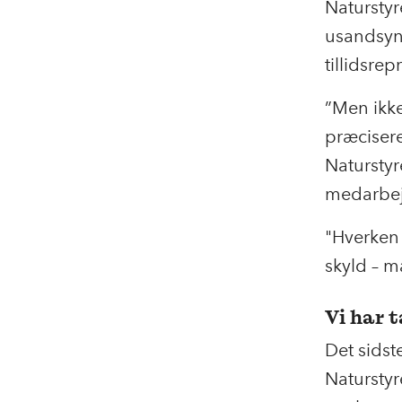
Naturstyr
usandsynl
tillidsre
”Men ikk
præcisere
Naturstyr
medarbej
"Hverken 
skyld – m
Vi har 
Det sidst
Naturstyr