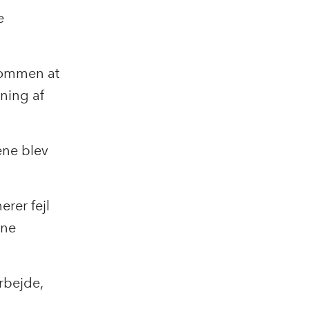
e
dommen at
sning af
ene blev
erer fejl
ene
rbejde,