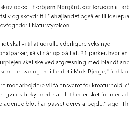
 skovfoged Thorbjørn Nørgård, der foruden at ar
ftsliv og skovdrift i Søhøjlandet også er tillidsrep
skovfogeder i Naturstyrelsen.
idt skal vi til at udrulle yderligere seks nye
onalparker, så vi når op på i alt 21 parker, hvor en
turplejen skal ske ved afgræsning med blandt an
 som det var og er tilfældet i Mols Bjerge," forkla
ere medarbejdere vil få ansvaret for kreaturhold, s
 det gør os bekymrede, at det her er sket for medar
neladende blot har passet deres arbejde,” siger T
.