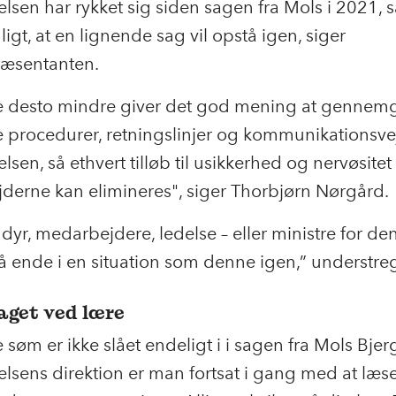
elsen har rykket sig siden sagen fra Mols i 2021, s
igt, at en lignende sag vil opstå igen, siger
præsentanten.
e desto mindre giver det god mening at gennem
 procedurer, retningslinjer og kommunikationsvej
elsen, så ethvert tilløb til usikkerhed og nervøsitet
derne kan elimineres", siger Thorbjørn Nørgård.
dyr, medarbejdere, ledelse – eller ministre for de
å ende i en situation som denne igen,” understr
taget ved lære
e søm er ikke slået endeligt i i sagen fra Mols Bjerg
elsens direktion er man fortsat i gang med at læs