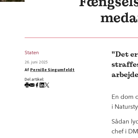
Fængsels
medar
"Det er
Staten
26. juni 2025
straffe
Af
Pernille Siegumfeldt
arbejde
Del artikel:
En dom ov
i Naturst
Sådan lyd
chef i D