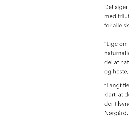
Det siger
med frilu
for alle 
”Lige om l
naturnati
del af na
og heste,
“Langt fl
klart, at
der tilsy
Nørgård