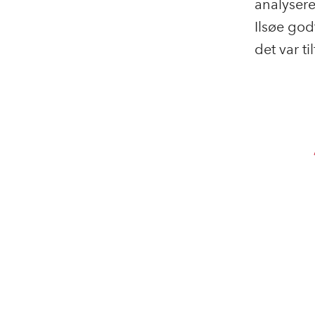
analysere
Ilsøe godt
det var t