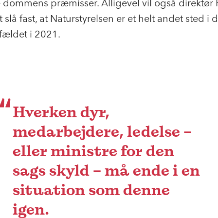
 dommens præmisser. Alligevel vil også direktør 
 slå fast, at Naturstyrelsen er et helt andet sted i
ilfældet i 2021.
Hverken dyr,
medarbejdere, ledelse –
eller ministre for den
sags skyld – må ende i en
situation som denne
igen.