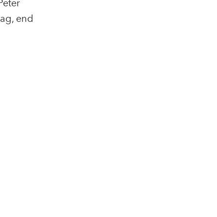
Peter
 dag, end