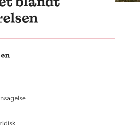
et blandt
relsen
 en
ansagelse
ridisk