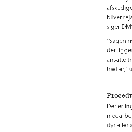
afskedige
bliver re
siger DM
”Sagen ri
der ligge
ansatte t
træffer,”
Procedu
Der er in
medarbejd
dyr eller