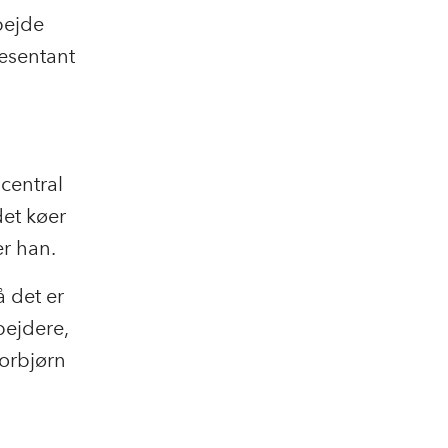
bejde
ræsentant
 central
det køer
rer han.
å det er
bejdere,
horbjørn