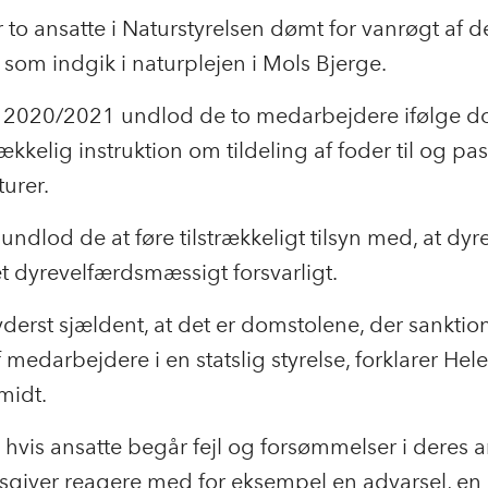
r to ansatte i Naturstyrelsen dømt for vanrøgt af d
, som indgik i naturplejen i Mols Bjerge.
en 2020/2021 undlod de to medarbejdere ifølge 
rækkelig instruktion om tildeling af foder til og pa
turer.
undlod de at føre tilstrækkeligt tilsyn med, at dyr
t dyrevelfærdsmæssigt forsvarligt.
yderst sjældent, at det er domstolene, der sanktion
 medarbejdere i en statslig styrelse, forklarer Hel
midt.
 hvis ansatte begår fejl og forsømmelser i deres a
dsgiver reagere med for eksempel en advarsel, en