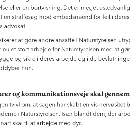
lse eller en bortvisning. Det er meget usædvanligt
jst en straffesag mod embedsmænd for fejl i deres
’s advokat.
sikerer at gøre andre ansatte i Naturstyrelsen utr
r nu et stort arbejde for Naturstyrelsen med at gør
rygge og sikre i deres arbejde og i de beslutninge
 uddyber hun.
rer og kommunikationsveje skal genne
gen tvivl om, at sagen har skabt en vis nervøsitet 
erne i Naturstyrelsen. Især blandt dem, der arb
 snart skal til at arbejde med dyr.