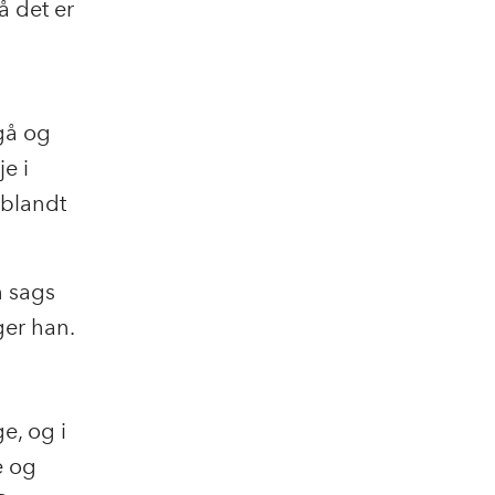
å det er
gå og
e i
 blandt
n sags
eger han.
e, og i
e og