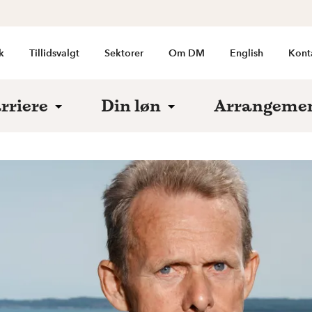
k
Tillidsvalgt
Sektorer
Om DM
English
Kont
rriere
Din løn
Arrangeme