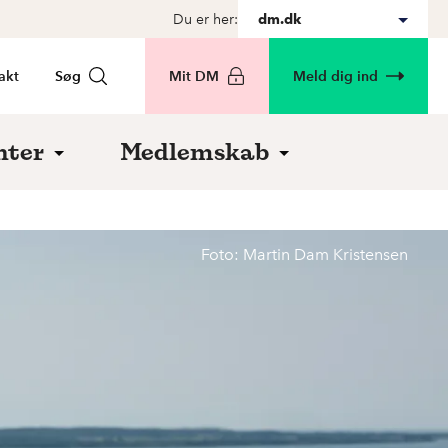
Du er her:
dm.dk
akt
Søg
Mit DM
Meld dig ind
nter
Medlemskab
Foto: Martin Dam Kristensen