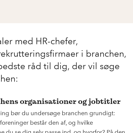
aler med HR-chefer,
krutteringsfirmaer i branchen,
edste råd til dig, der vil søge
chen:
hens organisationer og jobtitler
ing bør du undersøge branchen grundigt:
foreninger består den af, og hvilke
e du se dig selv passe ind, og hvorfor? På den