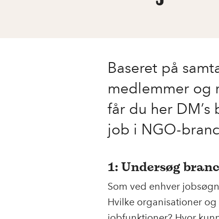
Baseret på samt
medlemmer og re
får du her DM’s b
job i NGO-bran
1: Undersøg branc
Som ved enhver jobsøgn
Hvilke organisationer og 
jobfunktioner? Hvor kunn