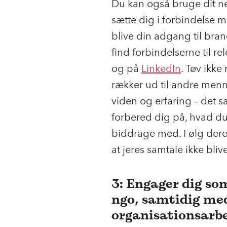
Du kan også bruge dit ne
sætte dig i forbindelse m
blive din adgang til bra
find forbindelserne til r
og på
LinkedIn
. Tøv ikk
rækker ud til andre men
viden og erfaring – det sæ
forbered dig på, hvad du
biddrage med. Følg dereft
at jeres samtale ikke bliv
3: Engager dig som 
ngo, samtidig med
organisationsarb