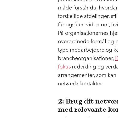
måde forstår du, hvorda
forskellige afdelinger, s
får også en viden om, hvi
På organisationernes hje
overordnede formål og pr
type medarbejdere og kom
brancheorganisationer,
fokus
(udvikling og ver
arrangementer, som kan 
netværkskontakter.
2: Brug dit netvær
med relevante ko