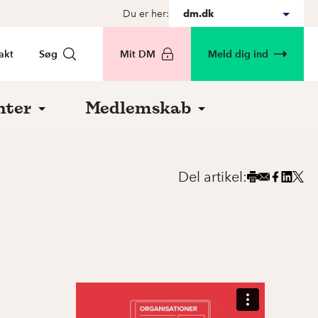
Du er her:
dm.dk
akt
Søg
Mit DM
Meld dig ind
nter
Medlemskab
Del artikel: