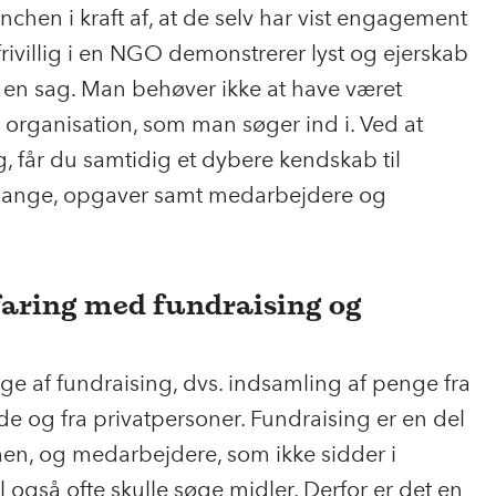
chen i kraft af, at de selv har vist engagement
 frivillig i en NGO demonstrerer lyst og ejerskab
for en sag. Man behøver ikke at have været
en organisation, som man søger ind i. Ved at
g, får du samtidig et dybere kendskab til
sgange, opgaver samt medarbejdere og
faring med fundraising og
ge af fundraising, dvs. indsamling af penge fra
de og fra privatpersoner. Fundraising er en del
en, og medarbejdere, som ikke sidder i
l også ofte skulle søge midler. Derfor er det en