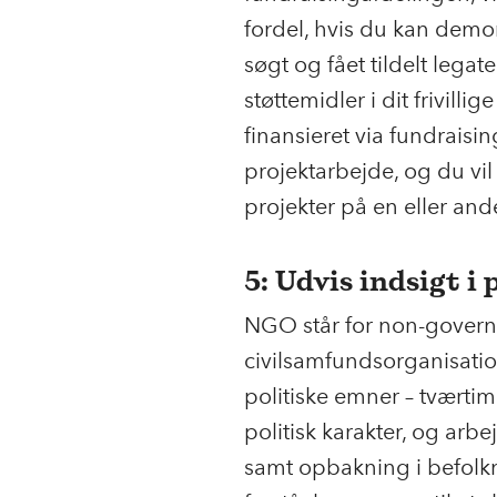
fordel, hvis du kan demo
søgt og fået tildelt legat
støttemidler i dit frivill
finansieret via fundraisi
projektarbejde, og du vi
projekter på en eller an
5: Udvis indsigt i 
NGO står for non-govern
civilsamfundsorganisatio
politiske emner – tværtim
politisk karakter, og arbe
samt opbakning i befolkni