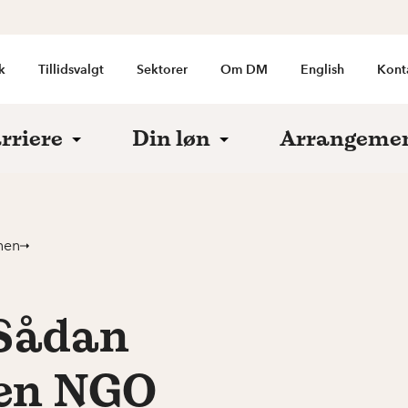
k
Tillidsvalgt
Sektorer
Om DM
English
Kont
rriere
Din løn
Arrangeme
hen
 Sådan
i en NGO