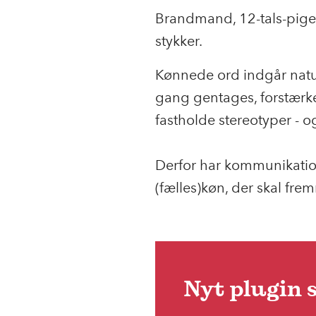
Brandmand, 12-tals-pige
stykker.
Kønnede ord indgår natu
gang gentages, forstærkes
fastholde stereotyper - 
Derfor har kommunikation
(fælles)køn, der skal fr
Nyt plugin 