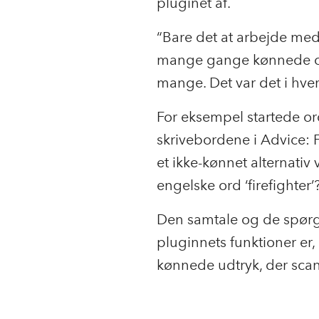
pluginet af.
“Bare det at arbejde me
mange gange kønnede ord
mange. Det var det i hvert
For eksempel startede o
skrivebordene i Advice: 
et ikke-kønnet alternativ
engelske ord ‘firefighter
Den samtale og de spørgsm
pluginnets funktioner er
kønnede udtryk, der sca