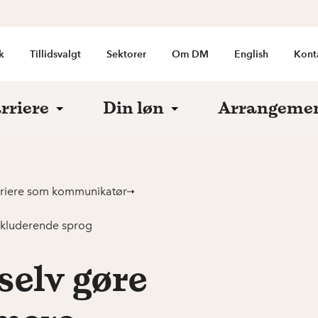
k
Tillidsvalgt
Sektorer
Om DM
English
Kont
rriere
Din løn
Arrangeme
arriere som kommunikatør
inkluderende sprog
selv gøre