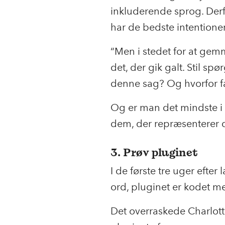
inkluderende sprog. Derf
har de bedste intentioner
“Men i stedet for at gem
det, der gik galt. Stil sp
denne sag? Og hvorfor fa
Og er man det mindste i 
dem, der repræsenterer d
3. Prøv pluginet
I de første tre uger efte
ord, pluginet er kodet m
Det overraskede Charlotte