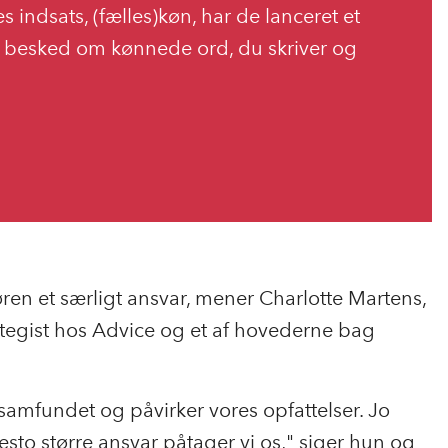
 indsats, (fælles)køn, har de lanceret et
g besked om kønnede ord, du skriver og
n et særligt ansvar, mener Charlotte Martens,
rategist hos Advice og et af hovederne bag
samfundet og påvirker vores opfattelser. Jo
sto større ansvar påtager vi os," siger hun og