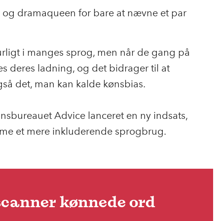
 og dramaqueen for bare at nævne et par
rligt i manges sprog, men når de gang på
 deres ladning, og det bidrager til at
også det, man kan kalde kønsbias.
sbureauet Advice lanceret en ny indsats,
emme et mere inkluderende sprogbrug.
scanner kønnede ord