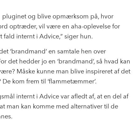
d pluginet og blive opmærksom på, hvor
 optræder, vil være en aha-oplevelse for
 fald internt i Advice,” siger hun.
rdet ‘brandmand’ en samtale hen over
For det hedder jo en ‘brandmand’, så hvad kan
 være? Måske kunne man blive inspireret af det
’? De kom frem til ‘flammetæmmer’.
ål internt i Advice var afledt af, at en del af
, at man kan komme med alternativer til de
nnes.