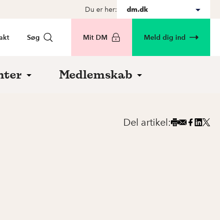
Du er her:
dm.dk
akt
Søg
Mit DM
Meld dig ind
nter
Medlemskab
Del artikel: