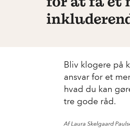
for at få et
inkluderend
Bliv klogere på
ansvar for et me
hvad du kan gør
tre gode råd.
Af Laura Skelgaard Paul