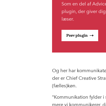
Som en del af Advices
plugin, der giver di
læser.
Prøv plugin
Og her har kommunikatøre
der er Chief Creative St
(fælles)køn.
"Kommunikation fylder i 
mere vi kommunikerer, de