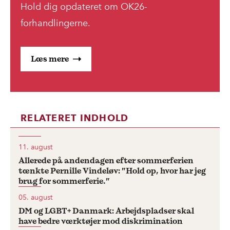
Hold dig opdateret om OK26-
forhandlingerne.
Læs mere
RELATERET INDHOLD
11. august
Allerede på andendagen efter sommerferien
tænkte Pernille Vindeløv: ”Hold op, hvor har jeg
brug for sommerferie.”
05. august
DM og LGBT+ Danmark: Arbejdspladser skal
have bedre værktøjer mod diskrimination