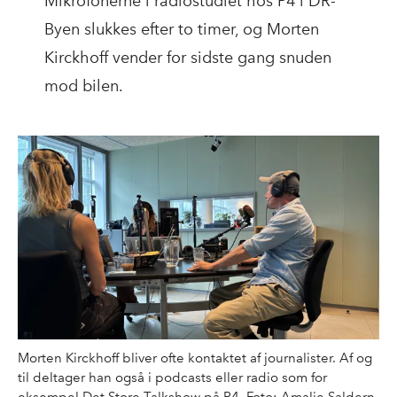
Mikrofonerne i radiostudiet hos P4 i DR-
Byen slukkes efter to timer, og Morten
Kirckhoff vender for sidste gang snuden
mod bilen.
Morten Kirckhoff bliver ofte kontaktet af journalister. Af og
til deltager han også i podcasts eller radio som for
eksempel Det Store Talkshow på P4. Foto: Amalie Saldern