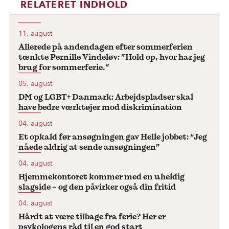
RELATERET INDHOLD
11. august
Allerede på andendagen efter sommerferien
tænkte Pernille Vindeløv: ”Hold op, hvor har jeg
brug for sommerferie.”
05. august
DM og LGBT+ Danmark: Arbejdspladser skal
have bedre værktøjer mod diskrimination
04. august
Et opkald før ansøgningen gav Helle jobbet: “Jeg
nåede aldrig at sende ansøgningen”
04. august
Hjemmekontoret kommer med en uheldig
slagside – og den påvirker også din fritid
04. august
Hårdt at være tilbage fra ferie? Her er
psykologens råd til en god start