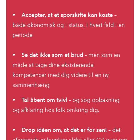
•
Accepter, at et sporskifte kan koste
–
både økonomisk og i status, i hvert fald i en
periode
•
Se det ikke som et brud
– men som en
måde at tage dine eksisterende
kompetencer med dig videre til en ny
sammenhæng
•
Tal åbent om tvivl
– og søg opbakning
og afklaring hos folk omkring dig.
•
Drop idéen om, at det er for sen
t – det
afgørende er hverken alder eller CV, men om