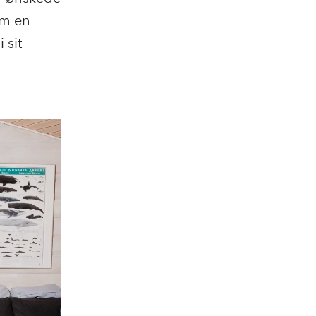
om en
 sit