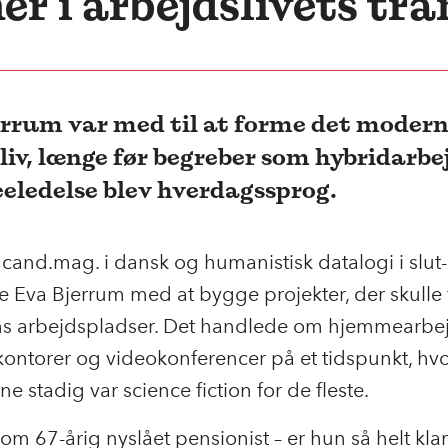
er i arbejdslivets t
errum var med til at forme det moder
liv, længe før begreber som hybridarbe
eledelse blev hverdagssprog.
and.mag. i dansk og humanistisk datalogi i slut
 Eva Bjerrum med at bygge projekter, der skulle
ns arbejdspladser. Det handlede om hjemmearbe
 kontorer og videokonferencer på et tidspunkt, hv
e stadig var science fiction for de fleste.
m 67-årig nyslået pensionist – er hun så helt klar t