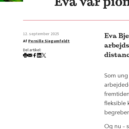
Eva var pion
12. september 2025
Eva Bj
Af
Pernille Siegumfeldt
arbejds
Del artikel:
distanc
Som ung c
arbejdede
fremtide
fleksible
begrebern
Og nu – so