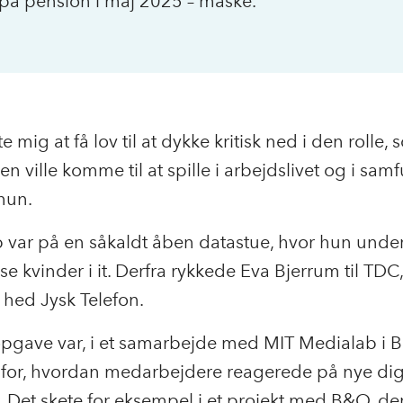
på pension i maj 2025 – måske.
lte mig at få lov til at dykke kritisk ned i den rolle,
en ville komme til at spille i arbejdslivet og i sam
 hun.
b var på en såkaldt åben datastue, hvor hun under
se kvinder i it. Derfra rykkede Eva Bjerrum til TDC
hed Jysk Telefon.
gave var, i et samarbejde med MIT Medialab i Bo
 for, hvordan medarbejdere reagerede på nye dig
. Det skete for eksempel i et projekt med B&O, d