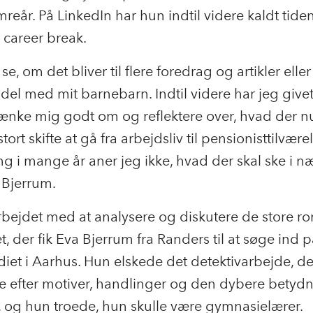
umreår. På LinkedIn har hun indtil videre kaldt tide
t career break.
se, om det bliver til flere foredrag og artikler eller
el med mit barnebarn. Indtil videre har jeg givet
t tænke mig godt om og reflektere over, hvad der nu
stort skifte at gå fra arbejdsliv til pensionisttilvære
ng i mange år aner jeg ikke, hvad der skal ske i n
 Bjerrum.
rbejdet med at analysere og diskutere de store r
, der fik Eva Bjerrum fra Randers til at søge ind 
iet i Aarhus. Hun elskede det detektivarbejde, de
e efter motiver, handlinger og den dybere betydn
, og hun troede, hun skulle være gymnasielærer.