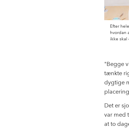
Efter hel
hvordan a
ikke skal
"Begge v
tænkte ri
dygtige m
placering
Det er sj
var med t
at to da