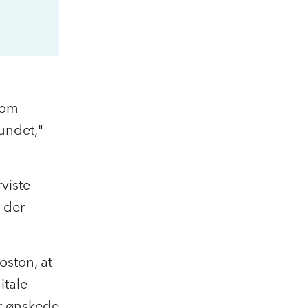
 som
fundet,"
viste
, der
ston, at
itale
er ønskede