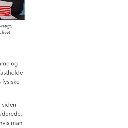
rsøgt,
 livet
emme og
fastholde
 fysiske
r siden
luderede,
 hvis man