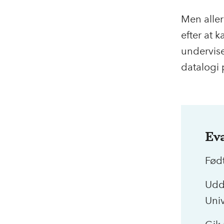
Men alle
efter at 
undervis
datalogi 
Ev
Fød
Udd
Univ