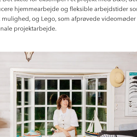
ucere hjemmearbejde og fleksible arbejdstider s
k mulighed, og Lego, som afprøvede videomøder i
onale projektarbejde.