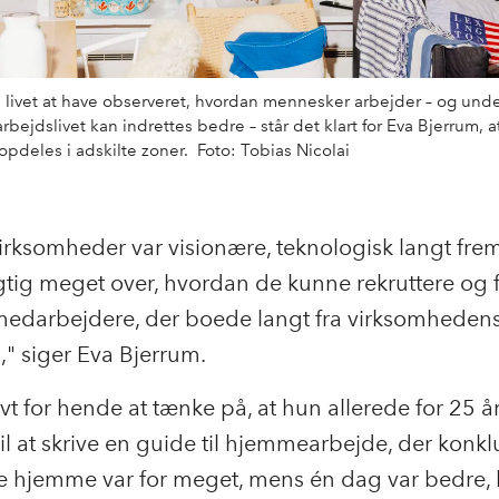
e livet at have observeret, hvordan mennesker arbejder – og unde
rbejdslivet kan indrettes bedre – står det klart for Eva Bjerrum, at
 opdeles i adskilte zoner. Foto: Tobias Nicolai
irksomheder var visionære, teknologisk langt fr
gtig meget over, hvordan de kunne rekruttere og 
edarbejdere, der boede langt fra virksomhedens
," siger Eva Bjerrum.
ovt for hende at tænke på, at hun allerede for 25 å
il at skrive en guide til hjemmearbejde, der konk
ge hjemme var for meget, mens én dag var bedre,