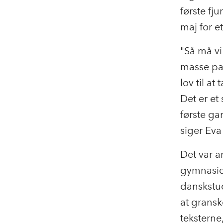
første fj
maj for e
"Så må vi 
masse pad
lov til a
Det er et 
første ga
siger Eva
Det var a
gymnasiet
danskstud
at gransk
teksterne