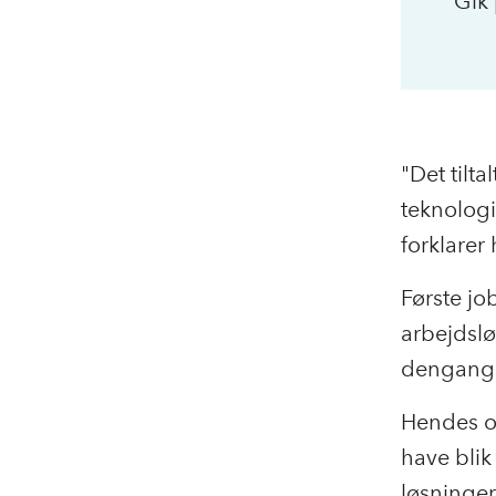
Gik 
"Det tilta
teknologi
forklarer
Første jo
arbejdslø
dengang 
Hendes op
have blik
løsninger