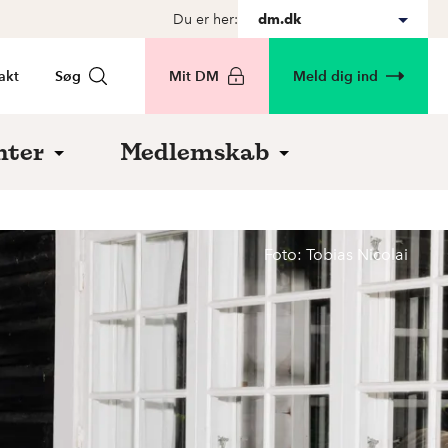
Du er her:
dm.dk
akt
Søg
Mit DM
Meld dig ind
nter
Medlemskab
Foto: Tobias Nicolai