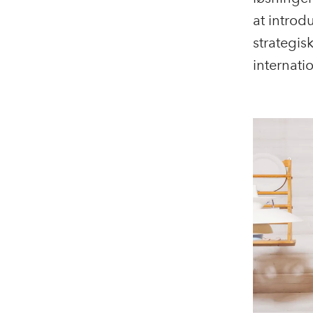
at introd
strategis
internati