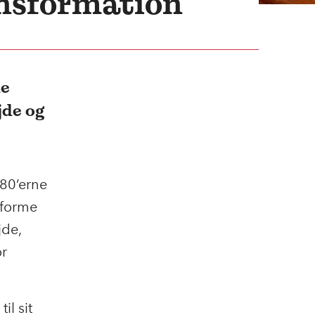
ransformation
ne
jde og
-80’erne
 forme
jde,
or
il sit