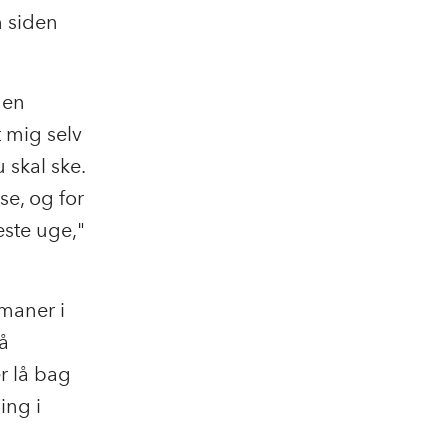
n siden
 en
 mig selv
 skal ske.
lse, og for
æste uge,"
omaner i
på
r lå bag
ing i