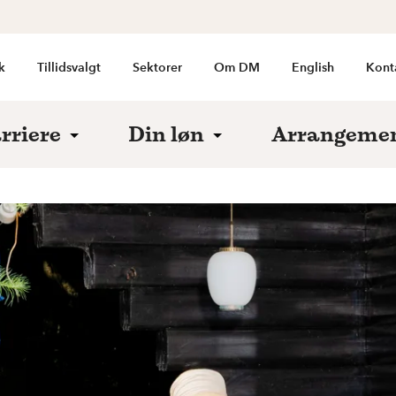
k
Tillidsvalgt
Sektorer
Om DM
English
Kont
rriere
Din løn
Arrangeme