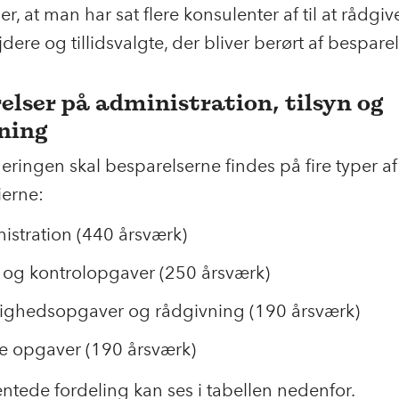
r, at man har sat flere konsulenter af til at rådgiv
ere og tillidsvalgte, der bliver berørt af bespare
elser på administration, tilsyn og
ning
geringen skal besparelserne findes på fire typer a
ierne:
istration (440 årsværk)
n og kontrolopgaver (250 årsværk)
ghedsopgaver og rådgivning (190 årsværk)
e opgaver (190 årsværk)
ntede fordeling kan ses i tabellen nedenfor.