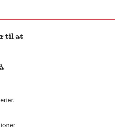
 til at
få
erier.
lioner