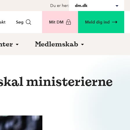
Du er her:
dm.dk
akt
Søg
Mit DM
Meld dig ind
nter
Medlemskab
skal ministerierne