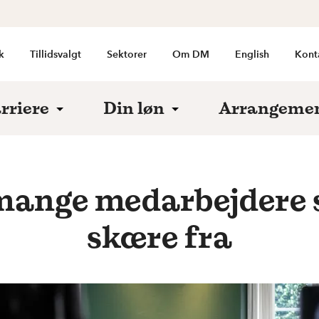
k
Tillidsvalgt
Sektorer
Om DM
English
Kont
rriere
Din løn
Arrangeme
 mange medarbejdere 
skære fra