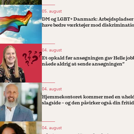
05. august
DM og LGBT+ Danmark: Arbejdspladser 
have bedre værktøjer mod diskriminati
04. august
Et opkald før ansøgningen gav Helle jobb
nåede aldrig at sende ansøgningen”
04. august
Hjemmekontoret kommer med en uheld
slagside – og den påvirker også din fritid
04. august