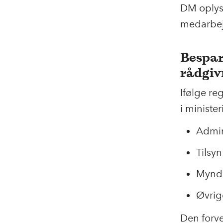
DM oplyse
medarbejd
Bespar
rådgiv
Ifølge re
i minister
Admin
Tilsy
Myndi
Øvrig
Den forve