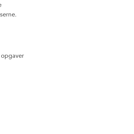
e
lserne.
f opgaver