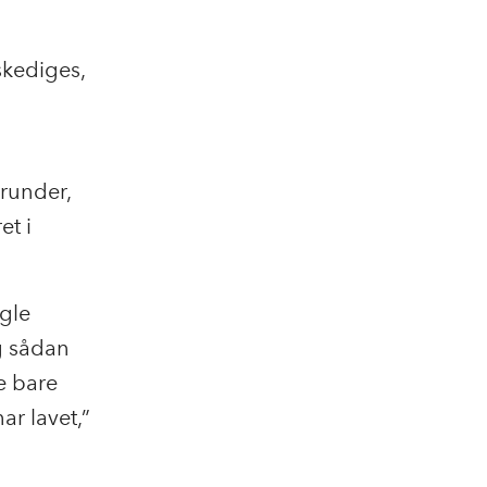
skediges,
srunder,
et i
ogle
g sådan
ke bare
ar lavet,”