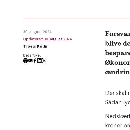
30. august 2024
Forsvar
Opdateret 30. august 2024
blive d
Troels Kølln
bespare
Del artikel:
Økonomi
ændrin
Der skal 
Sådan lyd
Nedskærin
kroner om