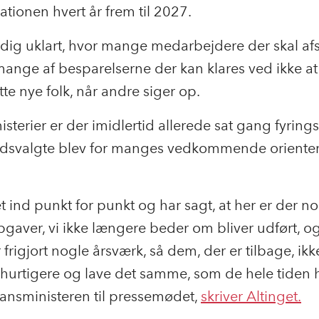
ationen hvert år frem til 2027.
adig uklart, hvor mange medarbejdere der skal af
ange af besparelserne der kan klares ved ikke at
e nye folk, når andre siger op.
nisterier er der imidlertid allerede sat gang fyring
lidsvalgte blev for manges vedkommende orienter
.
et ind punkt for punkt og har sagt, at her er der n
gaver, vi ikke længere beder om bliver udført, o
r frigjort nogle årsværk, så dem, der er tilbage, ik
 hurtigere og lave det samme, som de hele tiden h
ansministeren til pressemødet,
skriver Altinget.