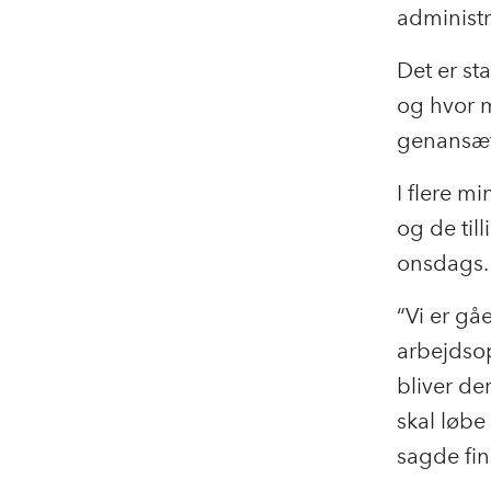
administr
Det er st
og hvor m
genansætt
I flere mi
og de til
onsdags
“Vi er gå
arbejdsop
bliver de
skal løbe
sagde fin