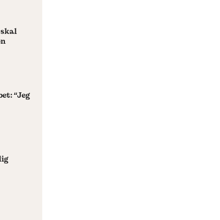
skal
on
et: “Jeg
ig