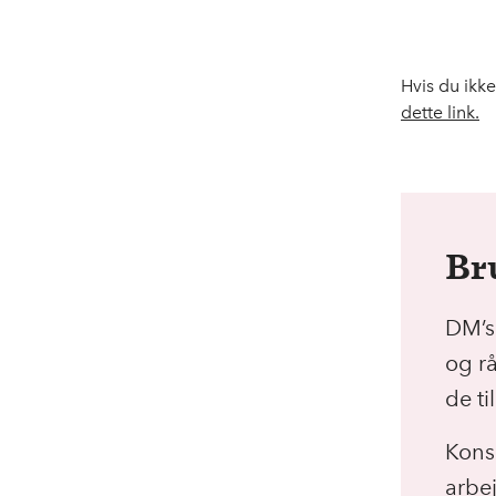
Hvis du ikke
dette link.
Br
DM’s 
og r
de ti
Kons
arbe