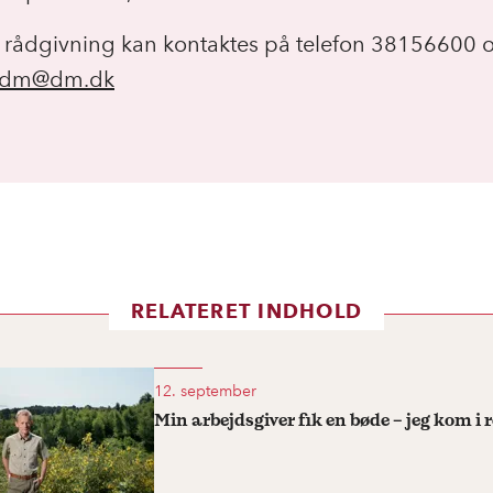
 rådgivning kan kontaktes på telefon 38156600 o
dm@dm.dk
RELATERET INDHOLD
12. september
Min arbejdsgiver fik en bøde – jeg kom i 