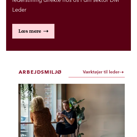
lederstilling direkte hos os i din sektor DM
Leder
Læs mere
ARBEJDSMILJØ
Værktøjer til leder