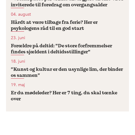
inviterede til foredrag om overgangsalder
04. august
Hårdt at være tilbage fra ferie? Her er
psykologens råd til en god start
23. juni
Forældre på deltid: "De store forfremmelser
findes sjældent i deltidsstillinger"
18. juni
”Kunst og kultur er den usynlige lim, der binder
os sammen”
19. maj
Er du mødeleder? Her er 7 ting, du skal tænke
over