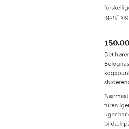
forskelli
igen,” s
150.0
Det hører
Bolognas 
kogepunk
studerend
Nærmest 
turen ig
uger har
bildæk på