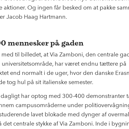
ge aktioner. Og ingen får besked om at pakke sa
iger Jacob Haag Hartmann.
00 mennesker på gaden
 med til billedet, at Via Zamboni, den centrale gad
universitetsområde, har været endnu tættere på
tet end normalt i de uger, hvor den danske Eras
e tog hul på sit italienske semester.
dagligt har optog med 300-400 demonstranter t
ennem campusområderne under politiovervågning. 
 studerende lavet blokade med dynger af overma
 det centrale stykke af Via Zamboni. Inde i bygn