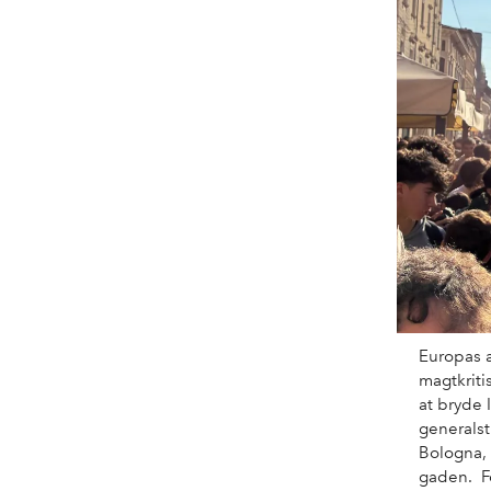
Europas æ
magtkriti
at bryde 
generalstr
Bologna,
gaden. Fo