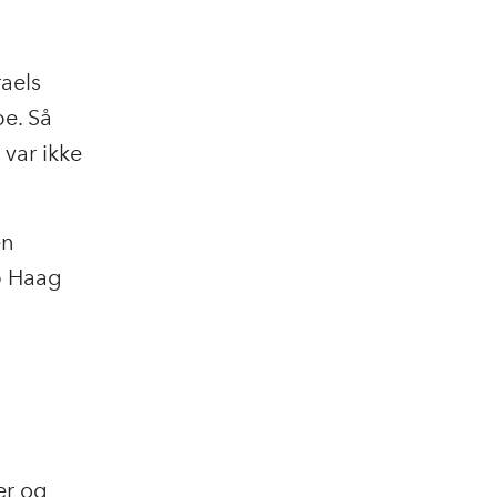
aels
pe. Så
var ikke
en
b Haag
er og