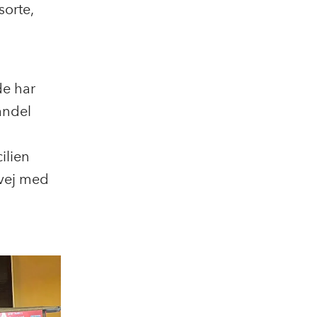
sorte,
de har
andel
ilien
 vej med