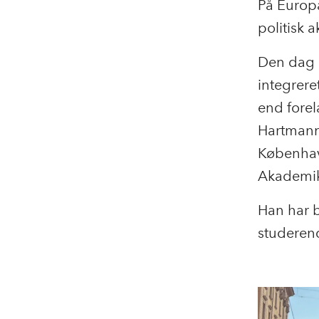
På Europa
politisk 
Den dag i
integrere
end fore
Hartmann
København
Akademik
Han har b
studerend