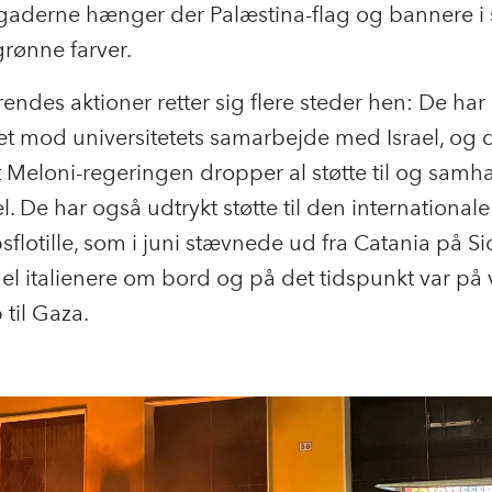
gaderne hænger der Palæstina-flag og bannere i 
rønne farver.
endes aktioner retter sig flere steder hen: De har
et mod universitetets samarbejde med Israel, og 
t Meloni-regeringen dropper al støtte til og samh
l. De har også udtrykt støtte til den internationale
flotille, som i juni stævnede ud fra Catania på Sic
l italienere om bord og på det tidspunkt var på
til Gaza.