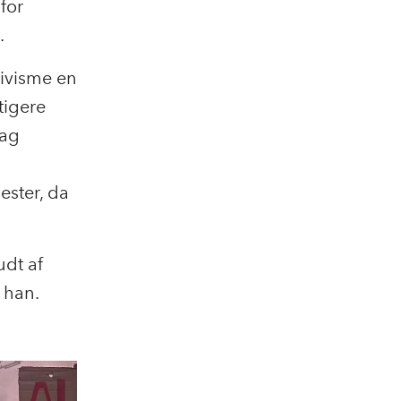
for
e.
tivisme en
tigere
aag
ester, da
udt af
r han.