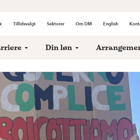
k
Tillidsvalgt
Sektorer
Om DM
English
Kont
rriere
Din løn
Arrangeme