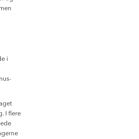
mmen
e i
mus-
aget
I flere
lede
ingerne