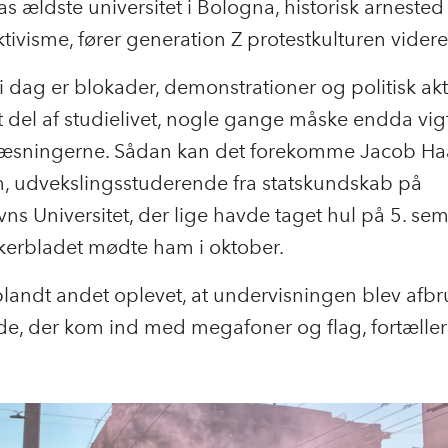
s ældste universitet i Bologna, historisk arnested 
aktivisme, fører generation Z protestkulturen vider
 dag er blokader, demonstrationer og politisk ak
t del af studielivet, nogle gange måske endda vig
læsningerne. Sådan kan det forekomme Jacob H
, udvekslingsstuderende fra statskundskab på
s Universitet, der lige havde taget hul på 5. sem
erbladet mødte ham i oktober.
landt andet oplevet, at undervisningen blev afbr
e, der kom ind med megafoner og flag, fortælle