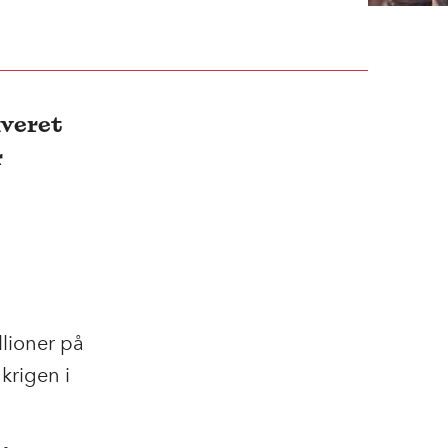
iveret
r
llioner på
krigen i