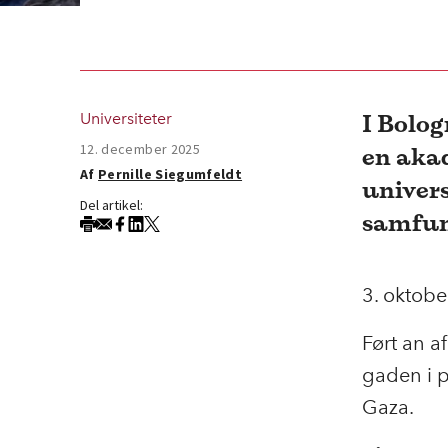
I Bolog
Universiteter
12. december 2025
en aka
Af
Pernille Siegumfeldt
univers
Del artikel:
samfun
3. oktober
Ført an a
gaden i p
Gaza.