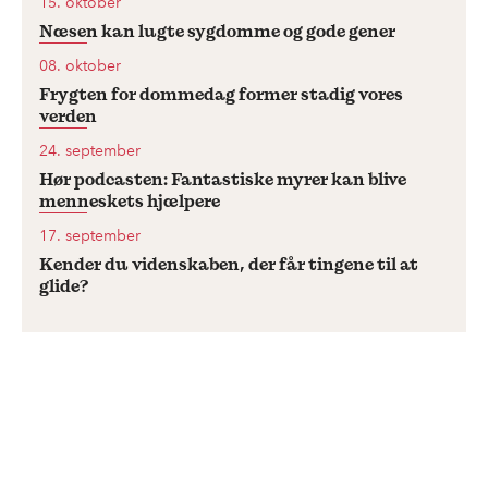
mangfoldighed og rigdom af små,
15. oktober
Næsen kan lugte sygdomme og gode gener
videnskabelige nicher, som ofte går
08. oktober
ubemærket hen.
Frygten for dommedag former stadig vores
verden
I podcastserien '
10 videnskaber du aldrig
24. september
har hørt om
' dykker vi ned i historien og
Hør podcasten: Fantastiske myrer kan blive
menneskets hjælpere
metoden bag ti af disse upåagtede
17. september
videnskaber.
Kender du videnskaben, der får tingene til at
glide?
Serien er udgivet af
DM
Akademikerbladet
med støtte
fra
Carlsbergfondet
.