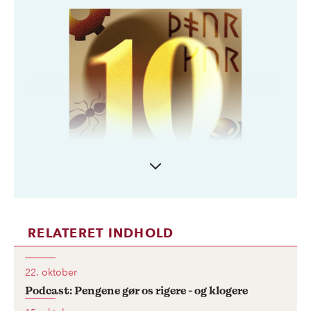
RELATERET INDHOLD
Vi hører altid om de store grene på
videnskabens træ - fysik, kemi, sociologi osv.
22. oktober
- men hver gren rummer en enorm
Podcast: Pengene gør os rigere - og klogere