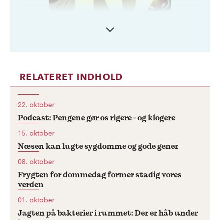
RELATERET INDHOLD
Vi hører altid om de store grene på
videnskabens træ - fysik, kemi, sociologi osv.
22. oktober
- men hver gren rummer en enorm
Podcast: Pengene gør os rigere - og klogere
mangfoldighed og rigdom af små,
15. oktober
Næsen kan lugte sygdomme og gode gener
videnskabelige nicher, som ofte går
08. oktober
ubemærket hen.
Frygten for dommedag former stadig vores
verden
I podcastserien '
10 videnskaber du aldrig
01. oktober
har hørt om
' dykker vi ned i historien og
Jagten på bakterier i rummet: Der er håb under