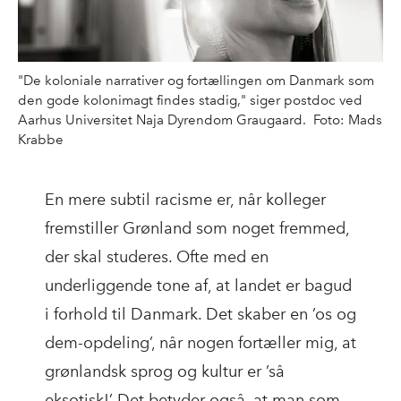
"De koloniale narrativer og fortællingen om Danmark som
den gode kolonimagt findes stadig," siger postdoc ved
Aarhus Universitet Naja Dyrendom Graugaard. Foto: Mads
Krabbe
En mere subtil racisme er, når kolleger
fremstiller Grønland som noget fremmed,
der skal studeres. Ofte med en
underliggende tone af, at landet er bagud
i forhold til Danmark. Det skaber en ’os og
dem-opdeling’, når nogen fortæller mig, at
grønlandsk sprog og kultur er ’så
eksotisk!’ Det betyder også, at man som