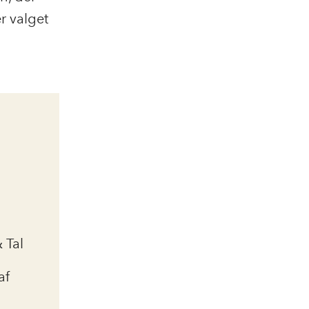
r valget
 Tal
af