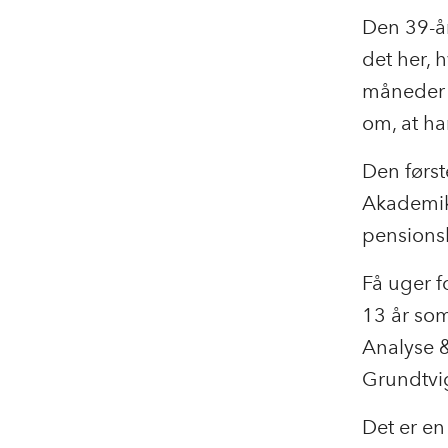
Den 39-år
det her, 
måneder h
om, at ha
Den først
Akademik
pensions
Få uger f
13 år so
Analyse &
Grundtvig
Det er en