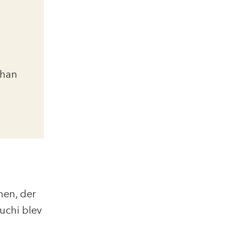
 han
men, der
uchi blev