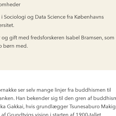
somheder
. i Sociologi og Data Science fra Københavns
rsitet.
r og gift med fredsforskeren Isabel Bramsen, som
to børn med.
rnakke ser selv mange linjer fra buddhismen til
anken. Han bekender sig til den gren af buddhis
oka Gakkai, hvis grundlægger Tsunesaburo Makig
 af Grundtvigs vision i starten af 1900-tallet.