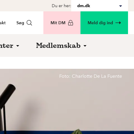
Du er her:
dm.dk
akt
Søg
Mit DM
Meld dig ind
nter
Medlemskab
Foto: Charlotte De La Fuente