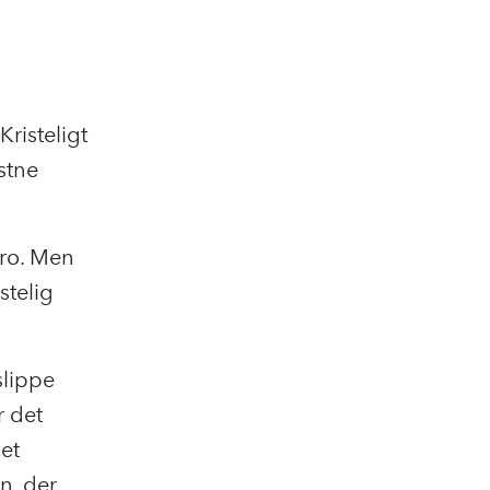
Kristeligt
stne
tro. Men
stelig
slippe
r det
 et
n, der