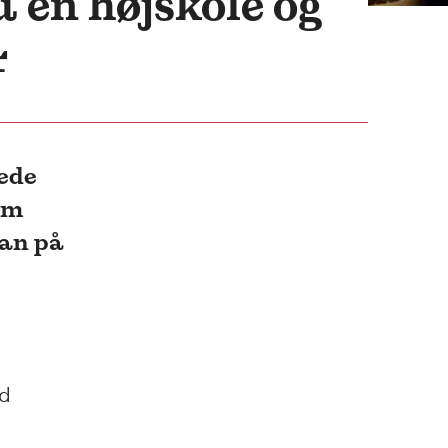
 en højskole og
r
ede
om
han på
ed