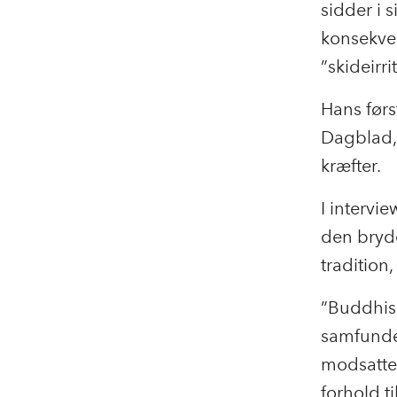
sidder i 
konsekven
”skideirri
Hans først
Dagblad, 
kræfter.
I intervi
den bryde
tradition,
”Buddhism
samfundet
modsatte:
forhold t