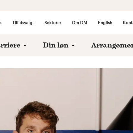
k
Tillidsvalgt
Sektorer
Om DM
English
Kont
rriere
Din løn
Arrangeme