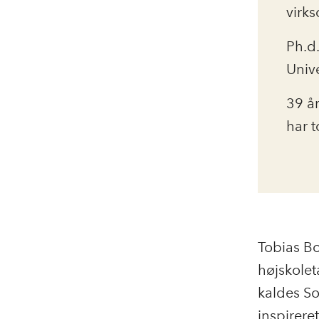
virk
Ph.d
Unive
39 å
har 
Tobias Bo
højskolet
kaldes S
inspireret