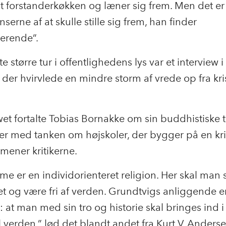
sit forstanderkøkken og læner sig frem. Men det er
serne af at skulle stille sig frem, han finder
terende”.
e større tur i offentlighedens lys var et interview i 
der hvirvlede en mindre storm af vrede op fra kri
ewet fortalte Tobias Bornakke om sin buddhistiske 
r med tanken om højskoler, der bygger på en kri
 mener kritikerne.
e er en individorienteret religion. Her skal man 
 og være fri af verden. Grundtvigs anliggende e
 at man med sin tro og historie skal bringes ind i
il verden,” lød det blandt andet fra Kurt V. Anderse