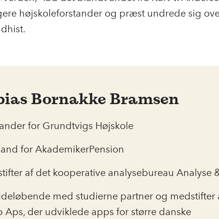
gere højskoleforstander og præst undrede sig ove
dhist.
bias Bornakke Bramsen
tander for Grundtvigs Højskole
and for AkademikerPension
tifter af det kooperative analysebureau Analyse &
sideløbende med studierne partner og medstifter 
 Aps, der udviklede apps for større danske