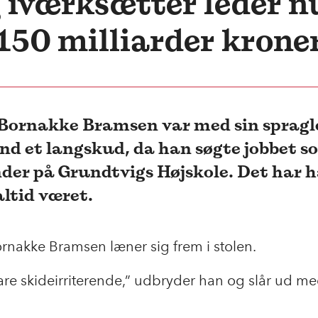
 iværksætter leder nu
150 milliarder krone
 Bornakke Bramsen var med sin spragl
nd et langskud, da han søgte jobbet s
der på Grundtvigs Højskole. Det har 
 altid været.
rnakke Bramsen læner sig frem i stolen.
are skideirriterende,” udbryder han og slår ud m