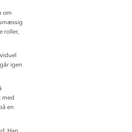
n om
dsmæssig
 roller,
viduel
 går igen
å
at med
 på en
ud. Han