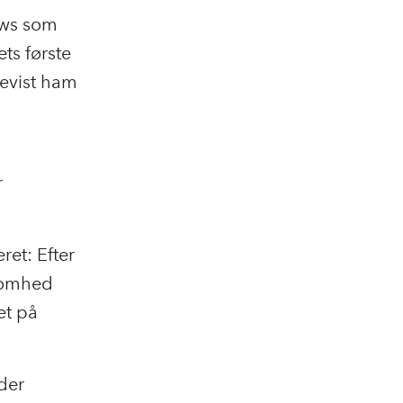
ews som
ets første
bevist ham
r
ret: Efter
ksomhed
et på
 der