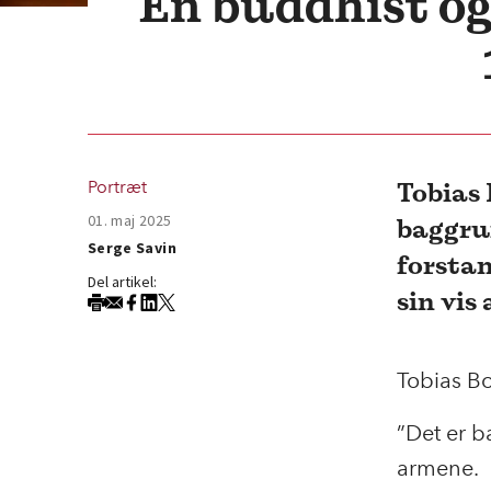
En buddhist og
Tobias
Portræt
01. maj 2025
baggru
Serge Savin
forstan
Del artikel:
sin vis
Tobias Bo
”Det er b
armene.