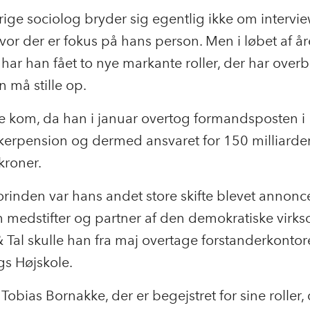
ige sociolog bryder sig egentlig ikke om intervi
hvor der er fokus på hans person. Men i løbet af år
ar han fået to nye markante roller, der har over
n må stille op.
e kom, da han i januar overtog formandsposten i
erpension og dermed ansvaret for 150 milliarde
kroner.
orinden var hans andet store skifte blevet annonce
m medstifter og partner af den demokratiske vir
 Tal skulle han fra maj overtage forstanderkontor
s Højskole.
 Tobias Bornakke, der er begejstret for sine roller,