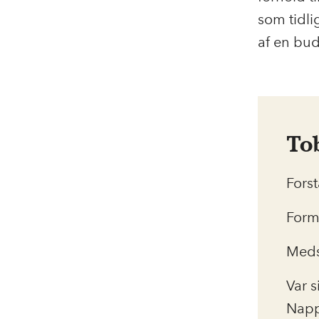
som tidli
af en bud
To
Fors
Form
Meds
Var 
Napp