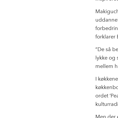
Makiguch
uddannel
forbedrin
forklarer
”De så be
lykke og 
mellem h
I køkkene
køkkenbo
ordet ’Pe
kulturrad
Men der e