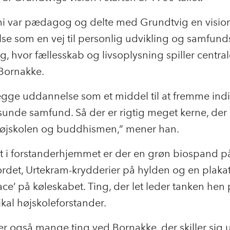
i var pædagog og delte med Grundtvig en visio
se som en vej til personlig udvikling og samfun
g, hvor fællesskab og livsoplysning spiller centrale
 Bornakke.
gge uddannelse som et middel til at fremme indi
sunde samfund. Så der er rigtig meget kerne, der
øjskolen og buddhismen,” mener han.
t i forstanderhjemmet er der en grøn biospand p
rdet, Urtekram-krydderier på hylden og en plak
ace’ på køleskabet. Ting, der let leder tanken hen
ikal højskoleforstander.
r også mange ting ved Bornakke, der skiller sig 