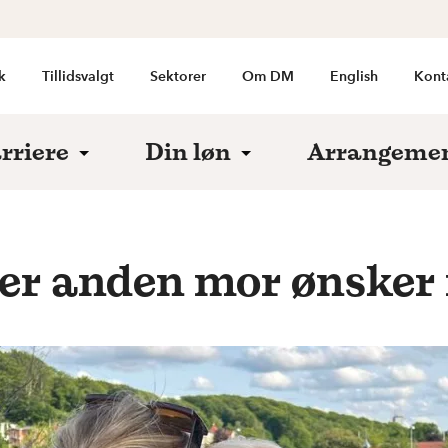
k
Tillidsvalgt
Sektorer
Om DM
English
Kont
rriere
Din løn
Arrangeme
r anden mor ønsker r