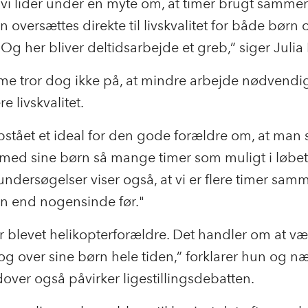
, vi lider under en myte om, at timer brugt samm
n oversættes direkte til livskvalitet for både børn 
 Og her bliver deltidsarbejde et greb,” siger Juli
me tror dog ikke på, at mindre arbejde nødvendigv
e livskvalitet.
pstået et ideal for den gode forældre om, at man 
ed sine børn så mange timer som muligt i løbet
ndersøgelser viser også, at vi er flere timer sa
n end nogensinde før."
r blevet helikopterforældre. Det handler om at væ
g over sine børn hele tiden,” forklarer hun og næ
over også påvirker ligestillingsdebatten.