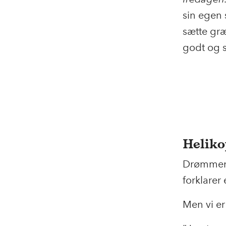
sin egen 
sætte græ
godt og s
Heliko
Drømmen 
forklarer
Men vi er