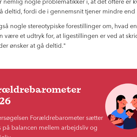
r nemlig nogle problematikker i, at det oftere er k
å deltid, fordi de i gennemsnit tjener mindre en
gså nogle stereotypiske forestillinger om, hvad 
n være et udtryk for, at ligestillingen er ved at skri
der ønsker at gå deltid."
rældrebarometer
26
rsøgelsen Forældrebarometer sætter
s på balancen mellem arbejdsliv og