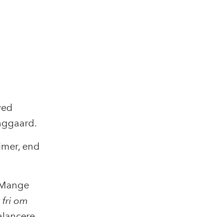
ved
anggaard.
imer, end
. Mange
 fri om
balancere