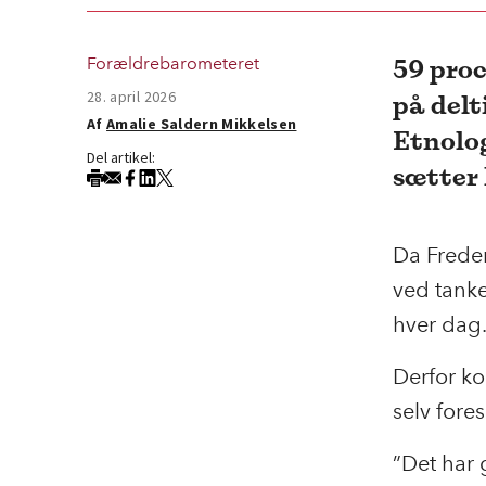
59 proc
Forældrebarometeret
28. april 2026
på delt
Af
Amalie Saldern Mikkelsen
Etnolog
Del artikel:
sætter 
Da Freder
ved tanke
hver dag
Derfor ko
selv fore
”Det har 