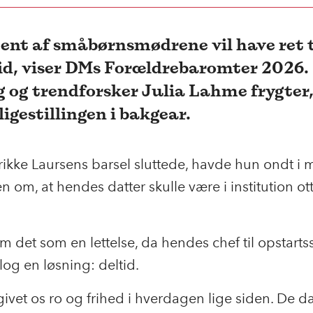
ent af småbørnsmødrene vil have ret t
id, viser DMs Forældrebaromter 2026.
 og trendforsker Julia Lahme frygter,
ligestillingen i bakgear.
ikke Laursens barsel sluttede, havde hun ondt i
n om, at hendes datter skulle være i institution ot
.
m det som en lettelse, da hendes chef til opstart
slog en løsning: deltid.
givet os ro og frihed i hverdagen lige siden. De d