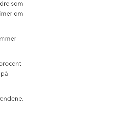
ndre som
 timer om
rømmer
procent
 på
mændene.