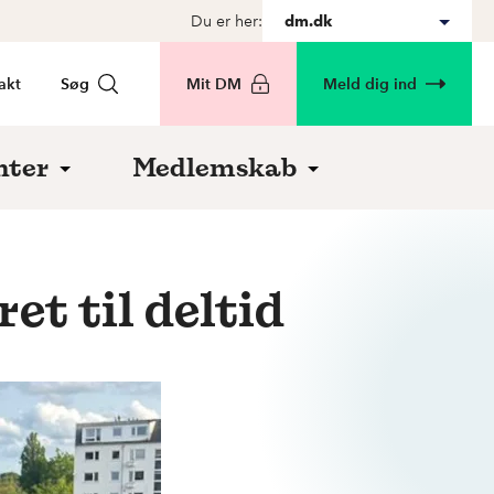
Du er her:
dm.dk
akt
Søg
Mit DM
Meld dig ind
nter
Medlemskab
et til deltid