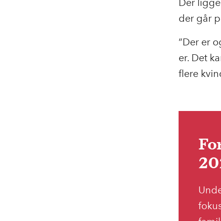
Der ligge
der går p
”Der er o
er. Det ka
flere kvin
Fo
20
Unde
foku