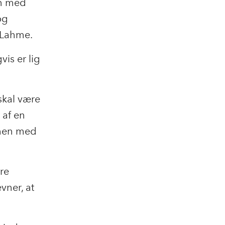
en med
og
a Lahme.
is er lig
skal være
 af en
mmen med
re
vner, at