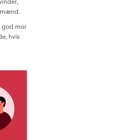
vinder,
d mænd.
en god mor
de, hvis