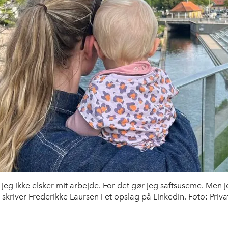
at jeg ikke elsker mit arbejde. For det gør jeg saftsuseme. Men 
skriver Frederikke Laursen i et opslag på LinkedIn. Foto: Priva