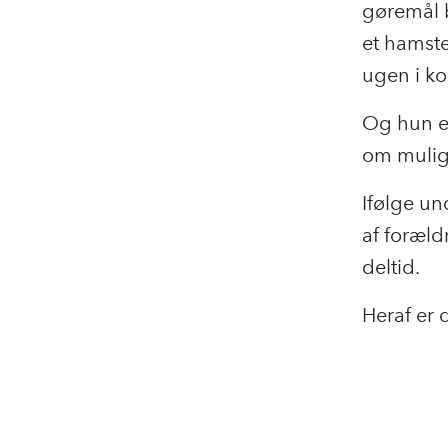
gøremål 
et hamste
ugen i k
Og hun e
om mulig
Ifølge u
af foræld
deltid.
Heraf er