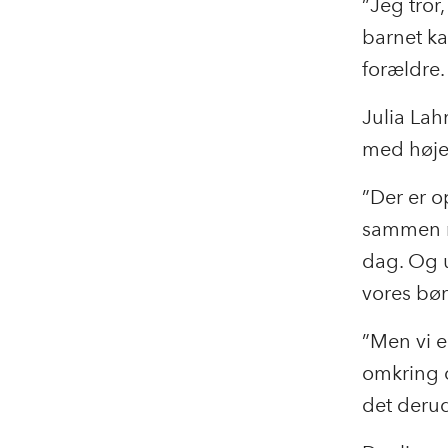
”Jeg tror
barnet ka
forældre.
Julia Lah
med højer
”Der er o
sammen m
dag. Og u
vores bør
”Men vi e
omkring o
det derud