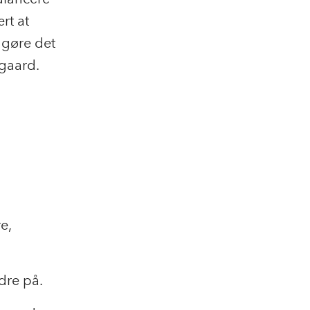
rt at
l gøre det
ggaard.
e,
ldre på.