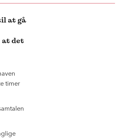
il at gå
 at det
 maven
te timer
ssamtalen
aglige