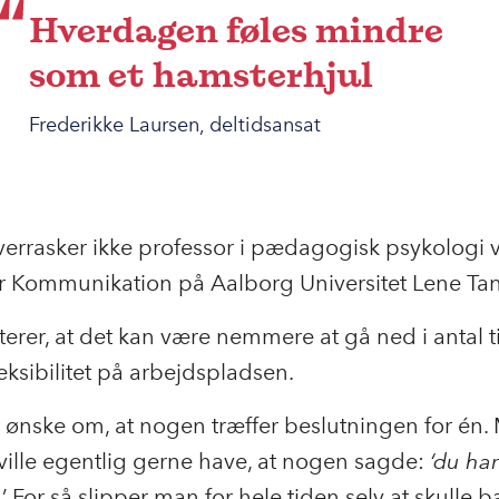
Hverdagen føles mindre
som et hamsterhjul
Frederikke Laursen, deltidsansat
verrasker ikke professor i pædagogisk psykologi 
for Kommunikation på Aalborg Universitet Lene T
erer, at det kan være nemmere at gå ned i antal t
leksibilitet på arbejdspladsen.
t ønske om, at nogen træffer beslutningen for én
ville egentlig gerne have, at nogen sagde:
‘du har
.
’ For så slipper man for hele tiden selv at skulle 