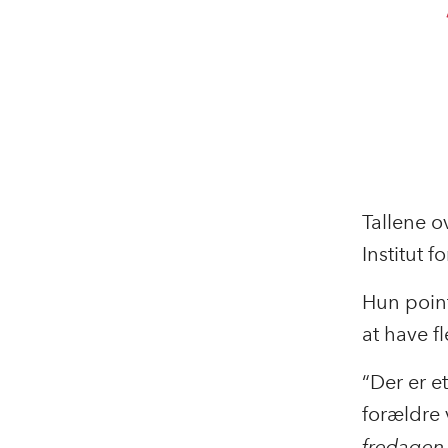
Tallene o
Institut 
Hun point
at have f
“Der er e
forældre 
fredagen