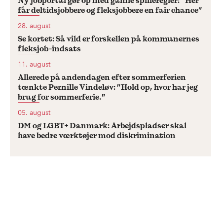
Ny jobportal gør op med gamle spilleregler: ”Her
får deltidsjobbere og fleksjobbere en fair chance”
28. august
Se kortet: Så vild er forskellen på kommunernes
fleksjob-indsats
11. august
Allerede på andendagen efter sommerferien
tænkte Pernille Vindeløv: ”Hold op, hvor har jeg
brug for sommerferie.”
05. august
DM og LGBT+ Danmark: Arbejdspladser skal
have bedre værktøjer mod diskrimination