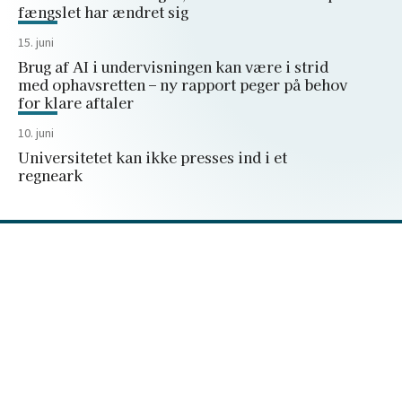
fængslet har ændret sig
15. juni
Brug af AI i undervisningen kan være i strid
med ophavsretten – ny rapport peger på behov
for klare aftaler
10. juni
Universitetet kan ikke presses ind i et
regneark
Peter Bangs Vej 30
2000 Frederiksberg
+45 38 15 66 00
forskerforum@dm.dk
Privatlivspolitik