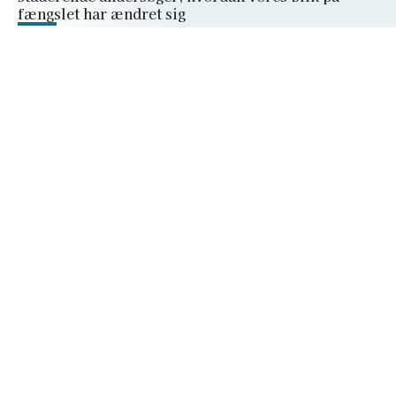
fængslet har ændret sig
15. juni
Brug af AI i undervisningen kan være i strid
med ophavsretten – ny rapport peger på behov
for klare aftaler
10. juni
Universitetet kan ikke presses ind i et
regneark
Peter Bangs Vej 30
2000 Frederiksberg
+45 38 15 66 00
forskerforum@dm.dk
Privatlivspolitik