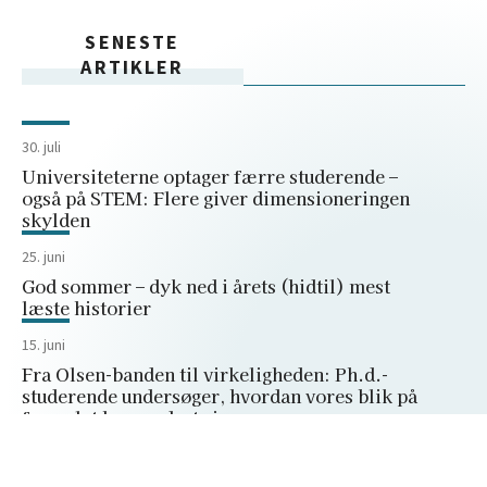
SENESTE
ARTIKLER
30. juli
Universiteterne optager færre studerende –
også på STEM: Flere giver dimensioneringen
skylden
25. juni
God sommer – dyk ned i årets (hidtil) mest
læste historier
15. juni
Fra Olsen-banden til virkeligheden: Ph.d.-
studerende undersøger, hvordan vores blik på
fængslet har ændret sig
15. juni
Brug af AI i undervisningen kan være i strid