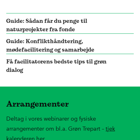
Guide: Sådan får du penge til
naturprojekter fra fonde
Guide: Konflikthåndtering,
mødefacilitering og samarbejde
Få facilitatorens bedste tips til grøn
dialog
Arrangementer
Deltag i vores webinarer og fysiske
arrangementer om bl.a. Grøn Trepart –
tjek
kalenderen her