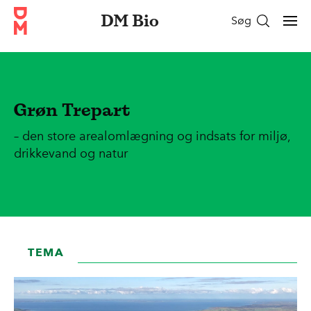
DM Bio
Søg
Grøn Trepart
– den store arealomlægning og indsats for miljø,
drikkevand og natur
TEMA