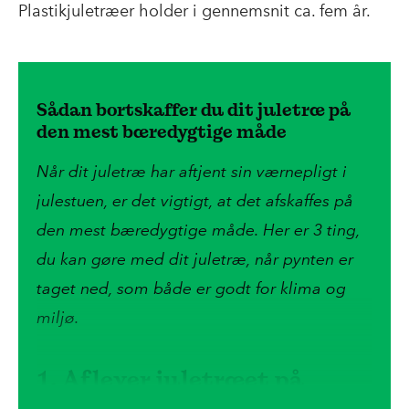
Plastikjuletræer holder i gennemsnit ca. fem år.
Sådan bortskaffer du dit juletræ på
den mest bæredygtige måde
Når dit juletræ har aftjent sin værnepligt i
julestuen, er det vigtigt, at det afskaffes på
den mest bæredygtige måde. Her er 3 ting,
du kan gøre med dit juletræ, når pynten er
taget ned, som både er godt for klima og
miljø.
1. Aflever juletræet på
genbrugsstationen