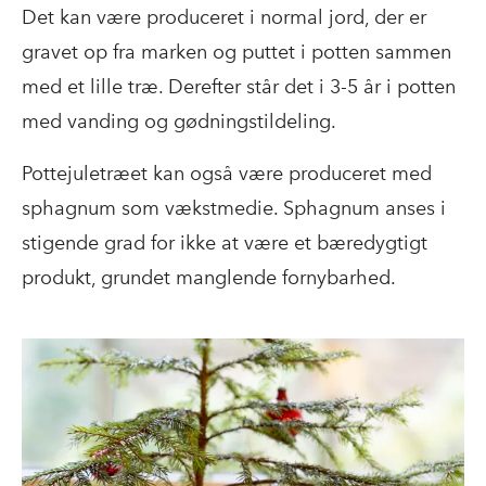
Det kan være produceret i normal jord, der er
"Jeg synes, det er spændende at gå tilbage
gravet op fra marken og puttet i potten sammen
til en mere gammeldags teknik for at
med et lille træ. Derefter står det i 3-5 år i potten
fremme bæredygtigheden i
med vanding og gødningstildeling.
juletræsproduktionen. Og der vil uden tvivl
Pottejuletræet kan også være produceret med
være et incitament fra forbrugernes side af
sphagnum som vækstmedie. Sphagnum anses i
at købe juletræer, der er håndgødet. Det
stigende grad for ikke at være et bæredygtigt
koster selvfølgelig et par kr. mere at lave
produkt, grundet manglende fornybarhed.
sådan et træ, men det er ikke noget
dramatisk ift. mine foreløbige beregninger,"
siger Christian Mørk Hansen.
Data om den mere bæredygtige produktion
af usprøjtede rødgraner skal holdes op med
data fra traditionel juletræsproduktion af