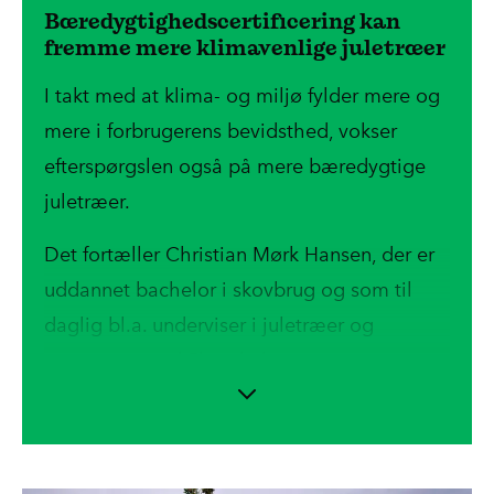
Bæredygtighedscertificering kan
fremme mere klimavenlige juletræer
I takt med at klima- og miljø fylder mere og
mere i forbrugerens bevidsthed, vokser
efterspørgslen også på mere bæredygtige
juletræer.
Det fortæller Christian Mørk Hansen, der er
uddannet bachelor i skovbrug og som til
daglig bl.a. underviser i juletræer og
pyntegrønt ved Skovskolen.
"Kravene fra forbrugerne til mere klima- og
miljøvenlige juletræer er stigende – trenden
vil sandsynligvis kun vokse i fremtiden.