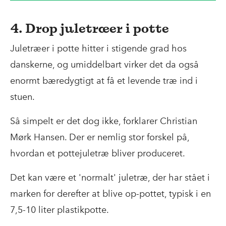
Hansen alt for meget gødning.
4. Drop juletræer i potte
"De danske producenter vil være sikre på, at
træerne har fået nok gødning, og derfor
Juletræer i potte hitter i stigende grad hos
oversprøjter de typisk deres
danskerne, og umiddelbart virker det da også
juletræsplantage," siger han.
enormt bæredygtigt at få et levende træ ind i
stuen.
Christian Mørk Hansen har netop lavet et
lille forsøg med usprøjtet rødgran, hvor
Så simpelt er det dog ikke, forklarer Christian
træerne håndgødes og renholdes af en lille
Mørk Hansen. Der er nemlig stor forskel på,
rækkegående maskine.
hvordan et pottejuletræ bliver produceret.
Ved at målrette gødningen bruges der
Det kan være et 'normalt' juletræ, der har stået i
omkring en tiendedel gødning
marken for derefter at blive op-pottet, typisk i en
sammenlignet med en almindelig
7,5-10 liter plastikpotte.
produktion af juletræer.