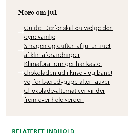
Juletræet må være op til 2 meter. Er det
Mere om jul
højere, skal du sørge for at skære det i
mindre stykker.
Guide: Derfor skal du vælge den
dyre vanilje
2. Doner juletræet til haven
Smagen og duften af jul er truet
af klimaforandringer
Er du haveejer, kan du med fordel forlænge
Klimaforandringer har kastet
juletræets levetid ved at lade træet ligge i et
chokoladen ud i krise – og banet
hjørne af haven sammen med andre grene
vej for bæredygtige alternativer
og blade. Så bliver juletræet et tiltrængt
Chokolade-alternativer vinder
levested, der giver læ for vinteren til
frem over hele verden
pindsvin og småfugle.
Senere kan både insekter og svampe også få
gavn af det gamle træ som levested. Når
RELATERET INDHOLD