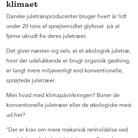
klimaet
Køber man sit juletræ direkte fra
Danske juletræsproducenter bruger hvert år lidt
producenten, kan man spørge ind til hvor
under 20 tons af sprøjtemidlet glyfosat på at
meget træet er gødet og sprøjtet, hvilket
fjerne ukrudt fra deres juletræer.
giver en indikation på, hvor bæredygtigt det
Det giver næsten sig selv, at et økologisk juletræ,
er produceret. Men det forbliver kvalificeret
hvor der udelukkende er brugt organisk gødning,
gætværk.
er langt mere miljøvenligt end konventionelle,
"Hvis vi i stedet havde en ordentlig
sprøjtede juletræer.
certificering af bæredygtige juletræer, ville
Men hvad med klimapåvirkningen? Boner de
det gøre det nemmere for forbrugeren at
konventionelle juletræer eller de økologiske mest
vælge bæredygtigt – og samtidig give
ud her?
producenterne endnu større incitament til at
tænke mere bæredygtigt," siger Christian
"Der er krav om mere mekanisk renholdelse ved
Mørk Hansen.