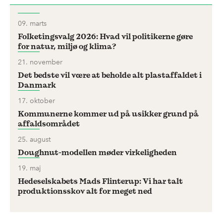
juletræet er helt nedbrudt og forvandlet til
jord, er noget af den CO2, som var bundet til
09. marts
Folketingsvalg 2026: Hvad vil politikerne gøre
juletræet, lagret i jorden.
for natur, miljø og klima?
21. november
3. Giv juletræet tilbage til
Det bedste vil være at beholde alt plastaffaldet i
Danmark
dyrene
17. oktober
Har du ikke have, men fx. altan, kan du
Kommunerne kommer ud på usikker grund på
affaldsområdet
hænge nogle af juletræets grene ud med
foderkugler på til fuglene. Det er også
25. august
Doughnut-modellen møder virkeligheden
muligt at aflevere sit juletræ hos en
19. maj
zoologisk have. Her bliver træerne brugt
Hedeselskabets Mads Flinterup: Vi har talt
som mad til dyrene og som legetøj.
produktionsskov alt for meget ned
Du skal dog forhøre dig i forvejen, om den