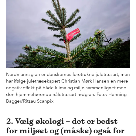
Derfor er det vigtigt, at producenterne af
juletræer følger med forbrugerne og tænker
mere bæredygtighed ind i deres virke. Og
det synes jeg heldigvis også, at de gør i et
meget større omfang end tidligere," siger
han.
Som det ser ud i dag, er det ofte meget
Nordmannsgran er danskernes foretrukne juletræsart, men
svært for den almindelige forbruger at vide,
har ifølge juletræsekspert Christian Mørk Hansen en mere
negativ effekt på både klima og miljø sammenlignet med
hvor bæredygtigt et givent juletræ er.
den hjemmehørende nåletræsart rødgran. Foto: Henning
Bagger/Ritzau Scanpix
Mængden af sprøjtemidler og gødning, der
er anvendt ifm. fremstillingen af juletræerne,
2. Vælg økologi – det er bedst
fremgår ikke i beskrivelsen af det endelige
for miljøet og (måske) også for
produkt.