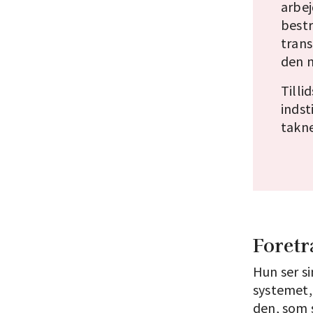
arbej
bestr
trans
den n
Tilli
indst
takn
Foretr
Hun ser si
systemet,
den, som s