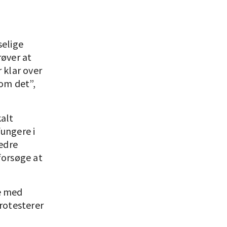
selige
røver at
 klar over
om det”,
kalt
fungere i
edre
forsøge at
re med
rotesterer