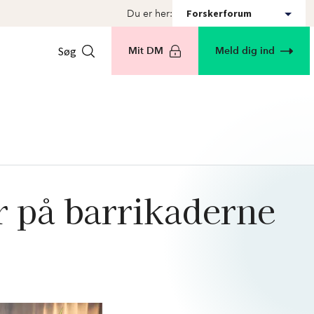
Forskerforum
Du er her:
Søg
Mit DM
Meld dig ind
år på barrikaderne