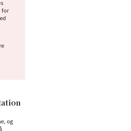
es
 for
med
re
tation
ne, og
å