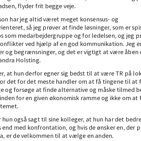
dsen, flyder frit begge veje.
on har jeg altid været meget konsensus- og
ienteret, så jeg prøver at finde løsninger, som er spi
os som medarbejdergruppe og for ledelsen, og jeg p
onflikter ved hjælp af en god kommunikation. Jeg er
er og begrænsninger, og det er vigtigt at være åben 
andra Holsting.
er, at hun derfor egner sig bedst til at være TR på lo
or det for det meste handler om at få tingene til at 
ge og forsøge at finde alternative og måske tilmed b
 inden for en given økonomisk ramme og ikke om at 
stemet.
 hun også sagt til sine kolleger, at hun har det bed
 end med konfrontation, og hvis de ønsker en, der p
ra, er de velkommen til at vælge en anden.