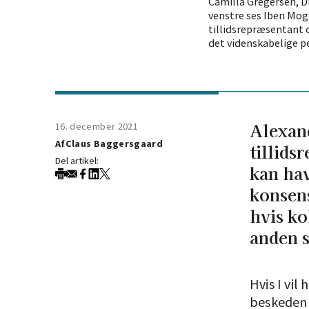
Camilla Gregersen, DM’
venstre ses Iben Mog
tillidsrepræsentant 
det videnskabelige p
Alexand
16. december 2021
Af
Claus Baggersgaard
tillids
Del artikel:
kan hav
konsens
hvis ko
anden 
Hvis I vil
beskeden f