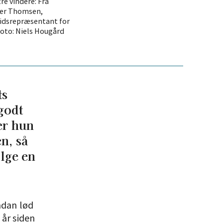
re vindere: Fra
ler Thomsen,
lidsrepræsentant for
Foto: Niels Hougård
ts
godt
er hun
n, så
ælge en
Sådan lød
 år siden