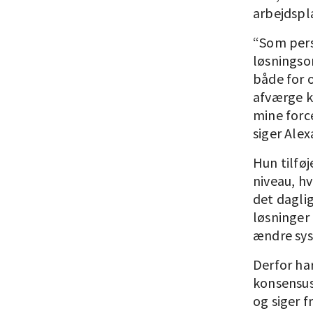
arbejdspla
“Som pers
løsningsor
både for 
afværge k
mine forc
siger Alex
Hun tilføj
niveau, hv
det dagli
løsninger
ændre sy
Derfor har
konsensus
og siger f