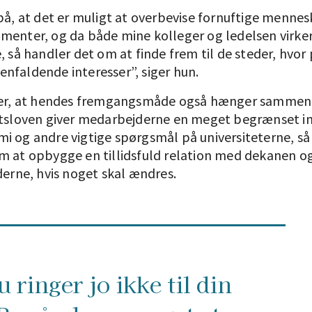
 på, at det er muligt at overbevise fornuftige menne
menter, og da både mine kolleger og ledelsen virke
, så handler det om at finde frem til de steder, hvor
nfaldende interesser”, siger hun.
jer, at hendes fremgangsmåde også hænger sammen
etsloven giver medarbejderne en meget begrænset i
i og andre vigtige spørgsmål på universiteterne, så
m at opbygge en tillidsfuld relation med dekanen o
derne, hvis noget skal ændres.
 ringer jo ikke til din