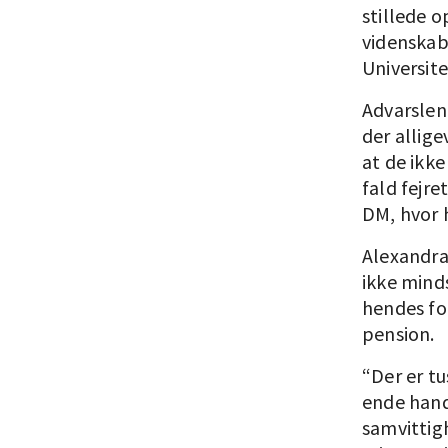
stillede o
videnskab
Universite
Advarslen
der allig
at de ikke
fald fejre
DM, hvor 
Alexandra
ikke mind
hendes fo
pension.
“Der er tu
ende hand
samvittig