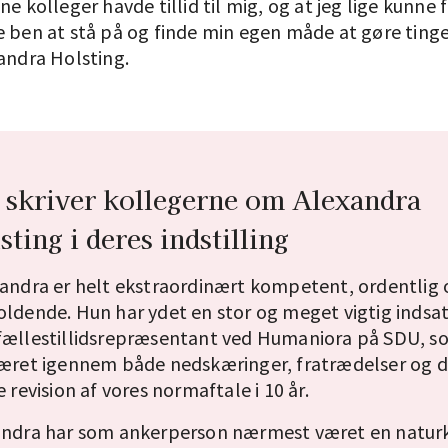
ne kolleger havde tillid til mig, og at jeg lige kunne få
e ben at stå på og finde min egen måde at gøre ting
andra Holsting.
 skriver kollegerne om Alexandra
sting i deres indstilling
andra er helt ekstraordinært kompetent, ordentlig 
ldende. Hun har ydet en stor og meget vigtig indsa
fællestillidsrepræsentant ved Humaniora på SDU, s
været igennem både nedskæringer, fratrædelser og 
e revision af vores normaftale i 10 år.
ndra har som ankerperson nærmest været en naturk