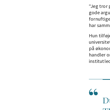
“Jeg tror
gode argu
fornuftige
har samme
Hun tilfø
universit
på økonom
handler o
institutle
Du