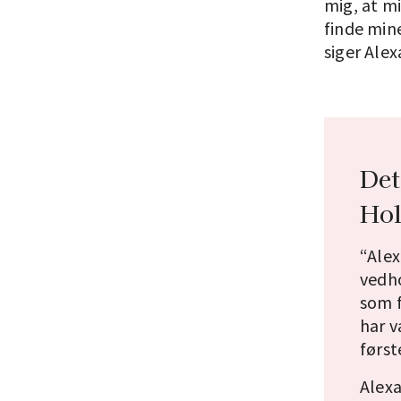
mig, at mi
finde min
siger Alex
Det
Hol
“Alex
vedho
som 
har 
først
Alexa