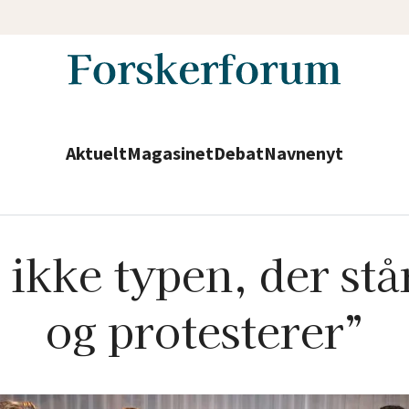
Aktuelt
Magasinet
Debat
Navnenyt
 ikke typen, der st
og protesterer”