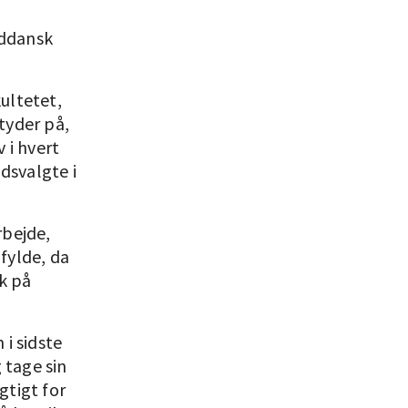
yddansk
ultetet,
tyder på,
 i hvert
idsvalgte i
rbejde,
fylde, da
k på
 i sidste
 tage sin
gtigt for