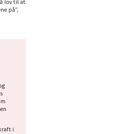
 lov til at
ene på”,
og
ts
om
den
raft i