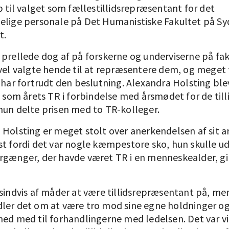
p til valget som fællestillidsrepræsentant for det
elige personale på Det Humanistiske Fakultet på S
t.
 prellede dog af på forskerne og underviserne på fak
evel valgte hende til at repræsentere dem, og meget 
 har fortrudt den beslutning. Alexandra Holsting blev
t som årets TR i forbindelse med årsmødet for de till
hun delte prisen med to TR-kolleger.
 Holsting er meget stolt over anerkendelsen af sit a
st fordi det var nogle kæmpestore sko, hun skulle ud
rgænger, der havde været TR i en menneskealder, gi
sindvis af måder at være tillidsrepræsentant på, men
ler det om at være tro mod sine egne holdninger og
hed med til forhandlingerne med ledelsen. Det var vi