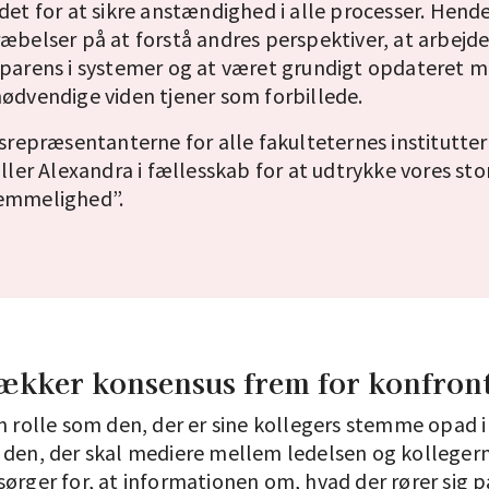
det for at sikre anstændighed i alle processer. Hend
æbelser på at forstå andres perspektiver, at arbejde
parens i systemer og at været grundigt opdateret 
ødvendige viden tjener som forbillede.
dsrepræsentanterne for alle fakulteternes institutter
iller Alexandra i fællesskab for at udtrykke vores sto
emmelighed”.
ækker konsensus frem for konfron
n rolle som den, der er sine kollegers stemme opad i
 den, der skal mediere mellem ledelsen og kolleger
ørger for, at informationen om, hvad der rører sig p