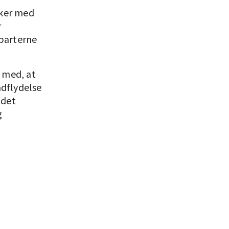
sker med
r
 parterne
 med, at
ndflydelse
 det
g