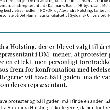
s formand (nr. tre fra venstre), uddelte tillidsprisen 2021 til de t
ensen, tillidsrepræsentant i Danmarks Radio, DR-byen, Jane Mel
og bestyrelsesmedlem i HOFOR, og Alexandra Holsting, fællestil
ersonale på Det Humanistiske Fakultet på Syddansk Universitet. 
ra Holsting, der er blevet valgt til åre
repræsentant i DM, mener, at protester 
e en effekt, men personligt foretrækk
us frem for konfrontation med ledelse
llegerne vil have bål i gaden, må de v
som deres repræsentant.
 have protester og bål i gaden, må I finde en anden. 
ra Alexandra Holsting til kollegerne, da hun for fire