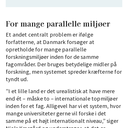
Videnskabernes Selskab.
Jørgen Søndergaard
For mange parallelle miljøer
er tidligere chef for Det Økonomiske Råds
Sekretariat og direktør for SFI (Vive, Det
Et andet centralt problem er ifølge
Nationale Forsknings- og Analysecenter
forfatterne, at Danmark forsøger at
for Velfærd). Tidligere adjungeret
opretholde for mange parallelle
professor ved Syddansk Universitet samt
forskningsmiljøer inden for de samme
tidligere formand for Udvalget for kvalitet
fagområder. Der bruges betydelige midler på
og relevans af de videregående
forskning, men systemet spreder kræfterne for
uddannelser.
tyndt ud.
”I et lille land er det urealistisk at have mere
end ét – måske to – internationale topmiljøer
inden for et fag. Alligevel har vi et system, hvor
mange universiteter gerne vil forske i det
samme på et højt internationalt niveau,” siger