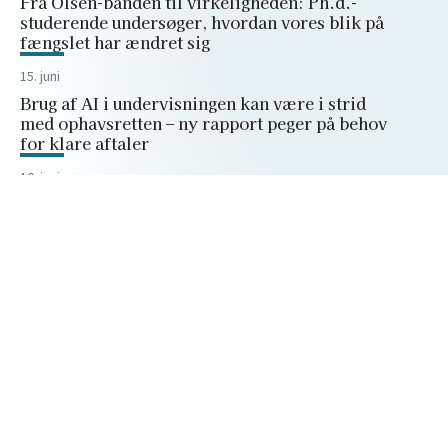
Fra Olsen-banden til virkeligheden: Ph.d.-
studerende undersøger, hvordan vores blik på
fængslet har ændret sig
15. juni
Brug af AI i undervisningen kan være i strid
med ophavsretten – ny rapport peger på behov
for klare aftaler
10. juni
Universitetet kan ikke presses ind i et
regneark
Peter Bangs Vej 30
2000 Frederiksberg
+45 38 15 66 00
forskerforum@dm.dk
Privatlivspolitik