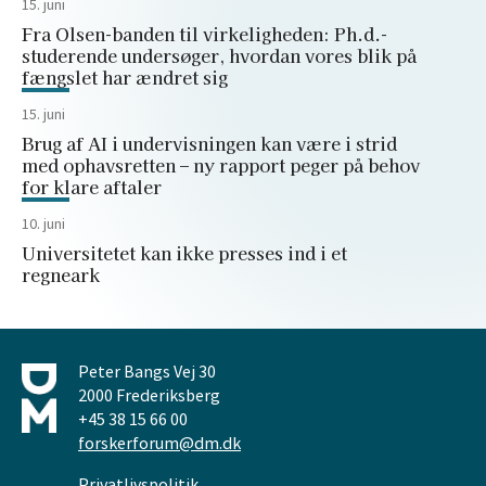
15. juni
Fra Olsen-banden til virkeligheden: Ph.d.-
studerende undersøger, hvordan vores blik på
fængslet har ændret sig
15. juni
Brug af AI i undervisningen kan være i strid
med ophavsretten – ny rapport peger på behov
for klare aftaler
10. juni
Universitetet kan ikke presses ind i et
regneark
Peter Bangs Vej 30
2000 Frederiksberg
+45 38 15 66 00
forskerforum@dm.dk
Privatlivspolitik