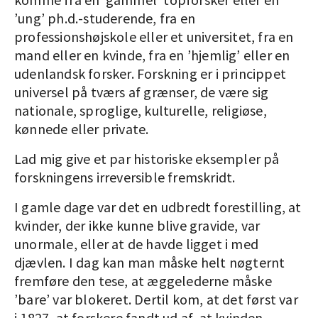
’ung’ ph.d.-studerende, fra en
professionshøjskole eller et universitet, fra en
mand eller en kvinde, fra en ’hjemlig’ eller en
udenlandsk forsker. Forskning er i princippet
universel på tværs af grænser, de være sig
nationale, sproglige, kulturelle, religiøse,
kønnede eller private.
Lad mig give et par historiske eksempler på
forskningens irreversible fremskridt.
I gamle dage var det en udbredt forestilling, at
kvinder, der ikke kunne blive gravide, var
unormale, eller at de havde ligget i med
djævlen. I dag kan man måske helt nøgternt
fremføre den tese, at æggelederne måske
’bare’ var blokeret. Dertil kom, at det først var
i 1827, at forskere fandt ud af, at kvinden