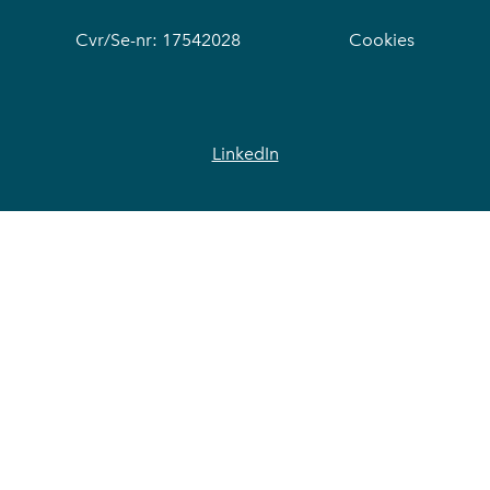
Cvr/Se-nr: 17542028
Cookies
LinkedIn