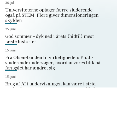
30. juli
Universiteterne optager færre studerende –
også på STEM: Flere giver dimensioneringen
skylden
25. juni
God sommer – dyk ned i årets (hidtil) mest
læste historier
15. juni
Fra Olsen-banden til virkeligheden: Ph.d.-
studerende undersøger, hvordan vores blik på
fængslet har ændret sig
15. juni
Brug af AI i undervisningen kan være i strid
med ophavsretten – ny rapport peger på behov
for klare aftaler
10. juni
Universitetet kan ikke presses ind i et
regneark