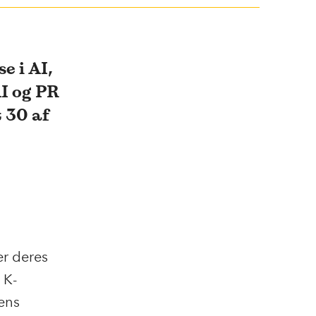
e i AI,
AI og PR
t 30 af
er deres
 K-
dens