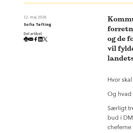
12. maj 2026
Kommun
Sofia Tøfting
forretn
Del artikel:
og de f
vil fyl
landet
Hvor ska
Og hvad e
Særligt t
bud i DM
cheferne 