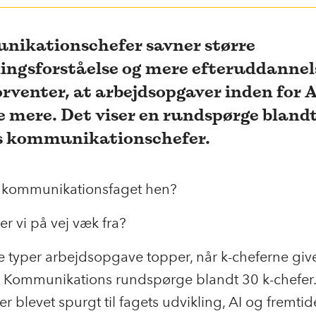
ikationschefer savner større
ingsforståelse og mere efteruddannels
orventer, at arbejdsopgaver inden for 
de mere. Det viser en rundspørge bland
s kommunikationschefer.
l kommunikationsfaget hen?
r vi på vej væk fra?
re typer arbejdsopgave topper, når k-cheferne giv
 Kommunikations rundspørge blandt 30 k-chefer.
er blevet spurgt til fagets udvikling, AI og fremti