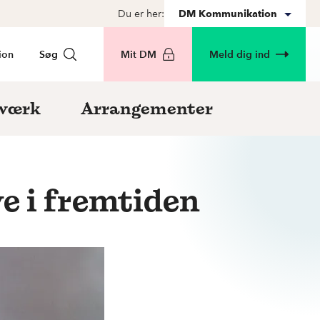
Du er her:
DM Kommunikation
ion
Søg
Mit DM
Meld dig ind
værk
Arrangementer
ve i fremtiden