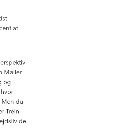
dst
cent af
erspektiv
 Møller.
g og
 hvor
g. Men du
er Trein
jdsliv de