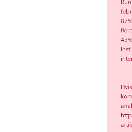
Run
feb
87%
fle
43% 
inst
inte
Hvis
kom
anal
http
art