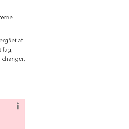
eferne
vergået af
 fag,
e changer,