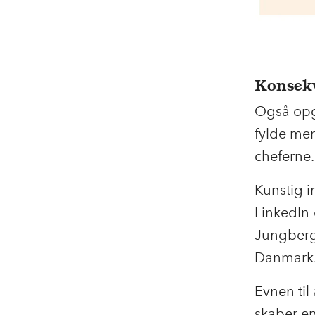
Konsekv
Også opga
fylde me
cheferne.
Kunstig i
LinkedIn-
Jungberg
Danmark
Evnen til
skaber en