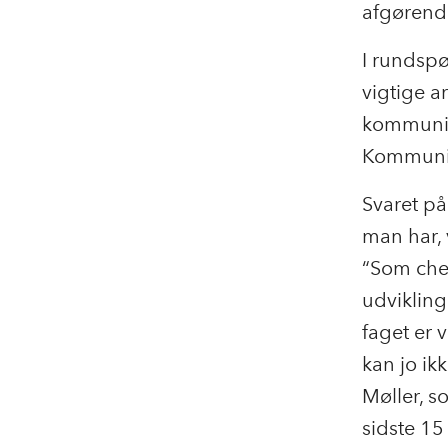
afgørend
I rundspø
vigtige a
kommunik
Kommunik
Svaret på
man har,
“Som chef
udvikling
faget er v
kan jo ik
Møller, s
sidste 15