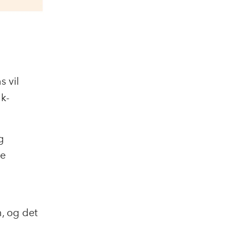
s vil
k-
g
ne
n, og det