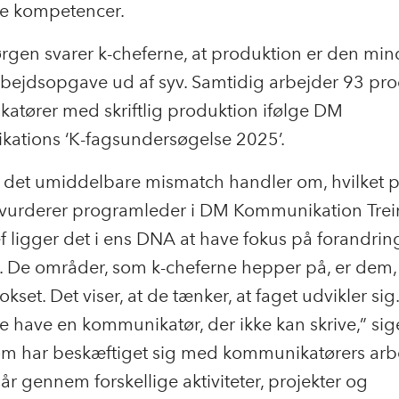
e kompetencer.
rgen svarer k-cheferne, at produktion er den min
rbejdsopgave ud af syv. Samtidig arbejder 93 pro
atører med skriftlig produktion ifølge DM
ations ‘K-fagsundersøgelse 2025’.
 det umiddelbare mismatch handler om, hvilket p
 vurderer programleder i DM Kommunikation Trein
 ligger det i ens DNA at have fokus på forandrin
. De områder, som k-cheferne hepper på, er dem,
okset. Det viser, at de tænker, at faget udvikler si
ke have en kommunikatør, der ikke kan skrive,” sig
om har beskæftiget sig med kommunikatørers arbe
 år gennem forskellige aktiviteter, projekter og