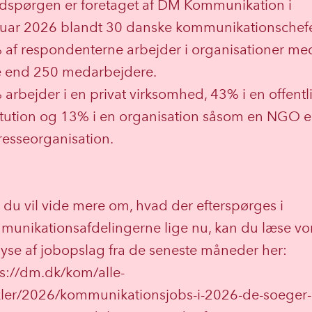
dspørgen er foretaget af DM Kommunikation i
ruar 2026 blandt 30 danske kommunikationschefe
 af respondenterne arbejder i organisationer me
re end 250 medarbejdere.
arbejder i en privat virksomhed, 43% i en offentl
itution og 13% i en organisation såsom en NGO el
resseorganisation.
 du vil vide mere om, hvad der efterspørges i
munikationsafdelingerne lige nu, kan du læse vo
yse af jobopslag fra de seneste måneder her:
s://dm.dk/kom/alle-
ikler/2026/kommunikationsjobs-i-2026-de-soeger-