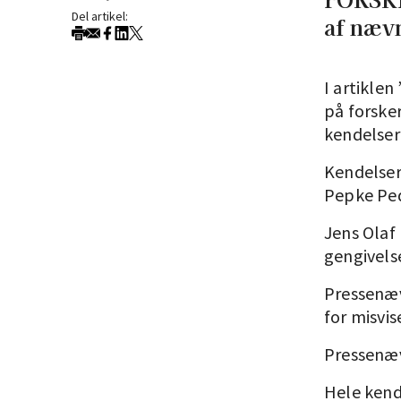
Del artikel:
af nævn
I artikle
på forske
kendelser
Kendelser
Pepke Pe
Jens Olaf
gengivelse
Pressenæ
for misvis
Pressenæv
Hele kend