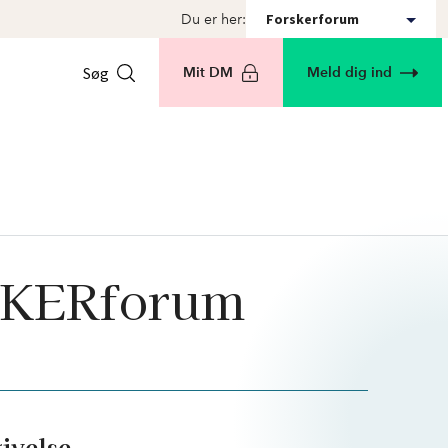
Forskerforum
Du er her:
Søg
Mit DM
Meld dig ind
RSKERforum
ivelse