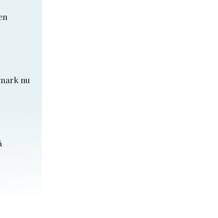
en
nmark nu
å