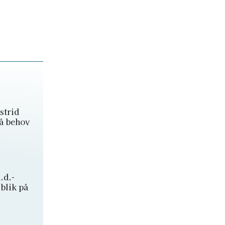
strid
på behov
.d.-
blik på