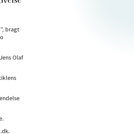
”, bragt
to
Jens Olaf
tiklens
endelse
e.
.dk.