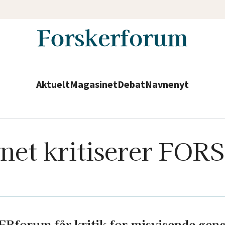
Aktuelt
Magasinet
Debat
Navnenyt
net kritiserer FO
Rforum får kritik for misvisende geng