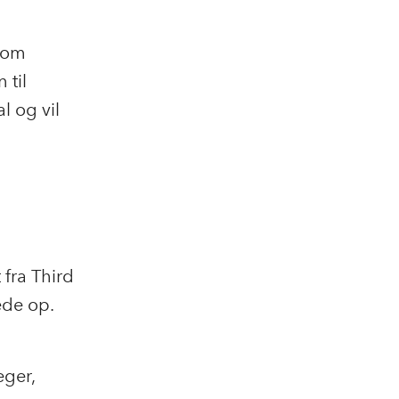
l om
 til
l og vil
 fra Third
tede op.
eger,