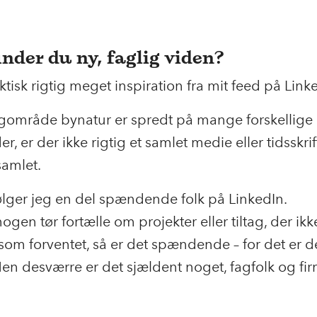
inder du ny, faglig viden?
aktisk rigtig meget inspiration fra mit feed på Link
agområde bynatur er spredt på mange forskellige
r, er der ikke rigtig et samlet medie eller tidsskrif
samlet.
følger jeg en del spændende folk på LinkedIn.
ogen tør fortælle om projekter eller tiltag, der ikk
som forventet, så er det spændende – for det er de
Men desværre er det sjældent noget, fagfolk og fir