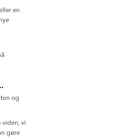
eller en
 nye
så
.
lton og
 viden, vi
an gøre