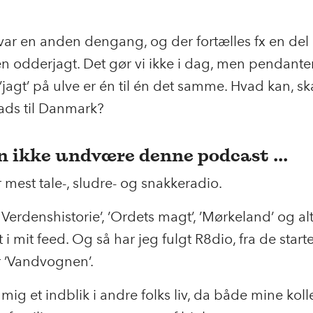
 var en anden dengang, og der fortælles fx en de
en odderjagt. Det gør vi ikke i dag, men pendanten
’jagt’ på ulve er én til én det samme. Hvad kan, ska
lads til Danmark?
n ikke undvære denne podcast ...
 mest tale-, sludre- og snakkeradio.
 Verdenshistorie’, ’Ordets magt’, ’Mørkeland’ og alt
t i mit feed. Og så har jeg fulgt R8dio, fra de star
 ’Vandvognen’.
 mig et indblik i andre folks liv, da både mine koll