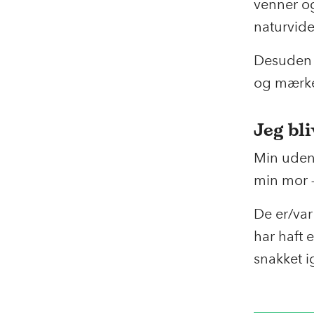
venner og
naturvide
Desuden l
og mærke.
Jeg bli
Min uden 
min mor 
De er/var
har haft e
snakket