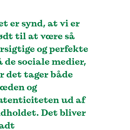
t er synd, at vi er
ødt til at være så
orsigtige og perfekte
å de sociale medier,
or det tager både
læden og
utenticiteten ud af
ndholdet. Det bliver
ladt