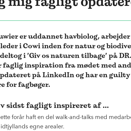
g mig fagligt opdatere
ruwier er uddannet havbiolog, arbejde
leder i Cowi inden for natur og biodive
deltog i ’Giv os naturen tilbage’ på D
r faglig inspiration fra mødet med and
opdateret på LinkedIn og har en guilty
e for fagbøger.
v sidst fagligt inspireret af ...
ette forår haft en del walk-and-talks med medarb
dtjyllands egne arealer.