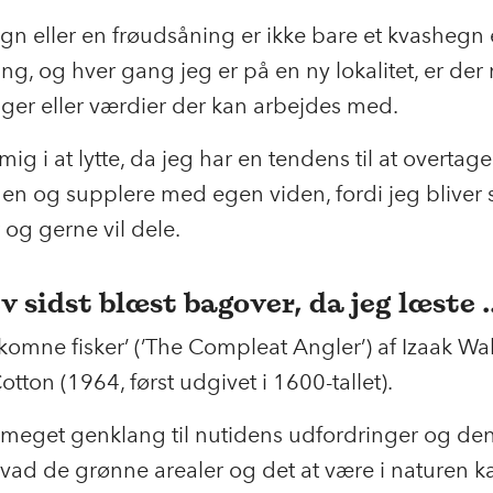
gn eller en frøudsåning er ikke bare et kvashegn 
ng, og hver gang jeg er på en ny lokalitet, er der
ger eller værdier der kan arbejdes med.
ig i at lytte, da jeg har en tendens til at overtage
gen og supplere med egen viden, fordi jeg bliver 
t og gerne vil dele.
v sidst blæst bagover, da jeg læste ..
komne fisker’ (’The Compleat Angler’) af Izaak Wa
otton (1964, først udgivet i 1600-tallet).
 meget genklang til nutidens udfordringer og den
vad de grønne arealer og det at være i naturen k