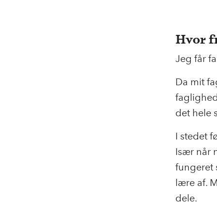
Hvor f
Jeg får f
Da mit f
faglighede
det hele 
I stedet 
Især når n
fungeret 
lære af. 
dele.