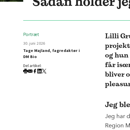
Sådan holder je
Lilli G
Portræt
30. juni 2026
projekt
Tage Majland, fagredaktør i
og hun 
DM Bio
får isæ
Del artikel:
bliver 
pleasur
Jeg ble
Jeg har d
Region Mi