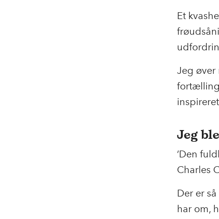
Et kvashe
frøudsåni
udfordrin
Jeg øver m
fortællin
inspirere
Jeg ble
’Den fuld
Charles C
Der er så
har om, h