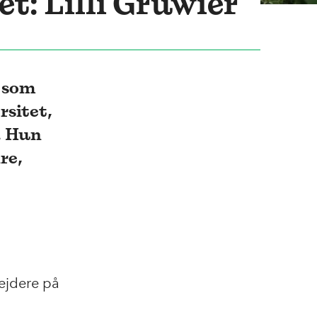
t: Lilli Gruwier
r som
rsitet,
R. Hun
re,
ejdere på