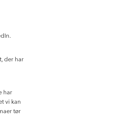
edIn.
t, der har
e har
t vi kan
maer tør