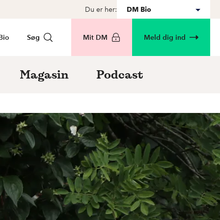
Du er her:
DM Bio
Bio
Søg
Mit DM
Meld dig ind
Magasin
Podcast