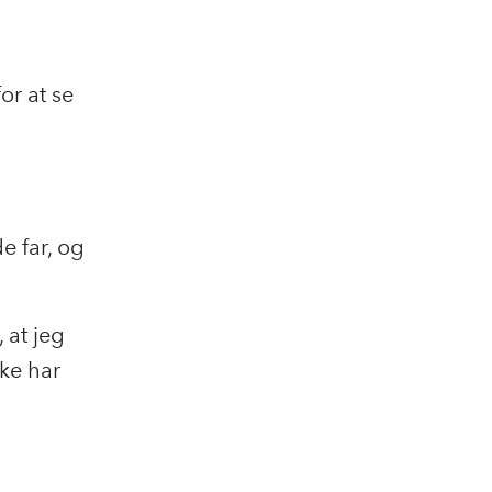
or at se
e far, og
 at jeg
kke har