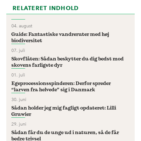
RELATERET INDHOLD
04. august
Guide: Fantastiske vandreruter med høj
biodiversitet
07. juli
Skovflåten: Sådan beskytter du dig bedst mod
skovens farligste dyr
01. juli
Egeprocessionsspinderen: Derfor spreder
“larven fra helvede” sig i Danmark
30. juni
Sådan holder jeg mig fagligt opdateret: Lilli
Gruwier
29. juni
Sådan får du de unge ud i naturen, så de får
bedre trivsel