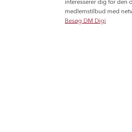
interesserer dig for den d
medlemstilbud med netvæ
Besøg DM Digi