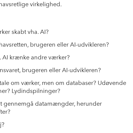
havsretlige virkelighed.
ker skabt vha. AI?
havsretten, brugeren eller AI-udvikleren?
. AI krænke andre værker?
ansvaret, brugeren eller AI-udvikleren?
r tale om værker, men om databaser? Udøvende
ner? Lydindspilninger?
 at gennemgå datamængder, herunder
ter?
j?