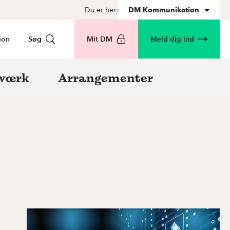
Du er her:
DM Kommunikation
ion
Søg
Mit DM
Meld dig ind
værk
Arrangementer