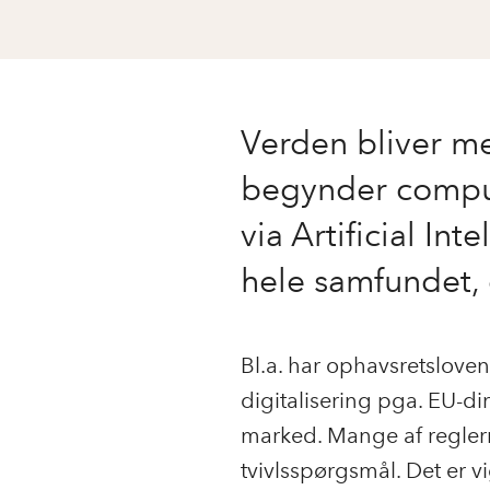
Verden bliver me
begynder comput
via Artificial In
hele samfundet,
Bl.a. har ophavsretslove
digitalisering pga. EU-di
marked. Mange af regler
tvivlsspørgsmål. Det er v