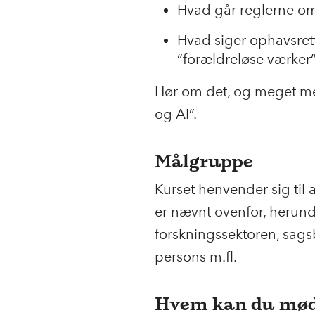
Hvad går reglerne om
Hvad siger ophavsrett
”forældreløse værker
Hør om det, og meget mer
og AI”.
Målgruppe
Kurset henvender sig til 
er nævnt ovenfor, herund
forskningssektoren, sags
persons m.fl.
Hvem kan du mø